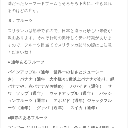
味だったシーフードブームもそろそろ下火に。生き残れ
るのはどの店か。
３．フルーツ
スリランカは熱帯ですので、日本と違った珍しい果物が
沢山あります。それぞれ旬の美味しく安い時期がありま
すので、フルーツ目当てでスリランカ訪問の際はご注意
くださいね！
● 通年あるフルーツ
パインアップル（通年 世界一の甘さとジューシー
さ） バナナ（通年 大小様々5種以上バナナがあり、緑
バナナや、赤バナナがお勧め） パパイヤ（通年） サ
ワ―ソップ（通年） ウッドアップル（通年） パッシ
ョンフルーツ（通年） アボガド（通年）ジャックフル
ーツ（通年） グァバ（通年） スイカ（通年）
●季節のあるフルーツ
マンゴー（11月～1月、5月～7月 色も形も様々5種以上