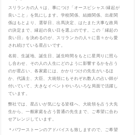
スリランカの人々は、事につけ「オースピシャス/縁起が
良いこと」を気にします。学校関係、結婚関係、出産関
係はもとより、選挙日、出馬決定、はたまた大事な政局
の決定まで、縁起の良い日を選ぶのです。この「縁起の
良い日」を決めるのが、スリランカの人々に昔々から愛
され続けている星占いです。
名前、生誕地、誕生日、誕生時間をもとに星周りに照ら
し合わせ、その人の人生にどのように影響するかを占う
のが星占い、各家庭には、かかりつけの先生がいるほ
か、代議士、大臣、大統領にもそれぞれ数人の占い師が
付いていて、大きなイベントやいろいろな局面で活躍し
ています。
弊社では、星占いが気になる皆様へ、大統領を占う大先
生から、一般家庭を占う普通の先生まで、ご希望に合わ
せアレンジしています。
＊パワーストーンのアドバイスも致しますので、ご希望