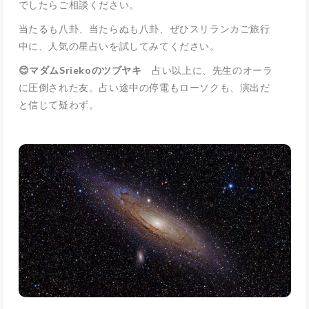
でしたらご相談ください。
当たるも八卦、当たらぬも八卦、ぜひスリランカご旅行
中に、人気の星占いを試してみてください。
😊マダムSriekoのツブヤキ
占い以上に、先生のオーラ
に圧倒された友。占い途中の停電もローソクも、演出だ
と信じて疑わず。