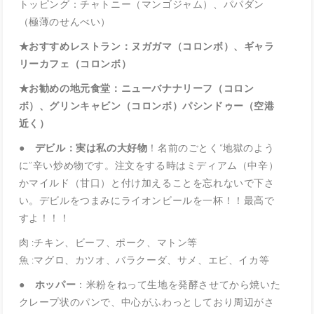
トッピング：チャトニー（マンゴジャム）、パパダン
（極薄のせんべい）
★おすすめレストラン：ヌガガマ（コロンボ）、ギャラ
リーカフェ（コロンボ）
★お勧めの地元食堂：ニューバナナリーフ（コロン
ボ）、グリンキャビン（コロンボ）パシンドゥー（空港
近く）
● デビル：実は私の大好物
！名前のごとく“地獄のよう
に”辛い炒め物です。注文をする時はミディアム（中辛）
かマイルド（甘口）と付け加えることを忘れないで下さ
い。デビルをつまみにライオンビールを一杯！！最高で
すよ！！！
肉 :チキン、ビーフ、ポーク、マトン等
魚 :マグロ、カツオ、バラクーダ、サメ、エビ、イカ等
● ホッパー
：米粉をねって生地を発酵させてから焼いた
クレープ状のパンで、中心がふわっとしており周辺がさ