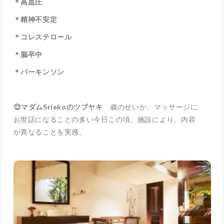
＊高血圧
＊精神不安定
＊コレステロール
＊脳卒中
＊パーキンソン
😊マダムSriekoのツブヤキ
歳のせいか、マッサージに
お世話になることの多い今日この頃。施設により、内容
が異なることを実感。