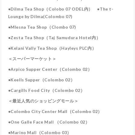
●Dilma Tea Shop（Colobo 07 ODEL内） ●The t-
Lounge by Dilma(Colombo 07)
●Mlesna Tea Shop（Clombo 07)
●Zesta Tea Shop（Taj Samudura Hotel内）
●Kelani Vally Tea Shop（Hayleys PLC内）
＜スーパーマーケット＞
●Arpico Supper Center（Colombo 02）
●Keells Supper（Colombo 02）
●Cargills Food City（Colombo 02）
＜最近人気のショッピングモール＞
●Colombo City Center Mall（Colombo 02）
●One Galle Face Mall （Colombo 02）
●Marino Mall（Colombo 03）