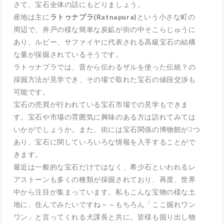
さて、宝石全体の話にもどりましょう。
産地は主に
ラトゥナプラ
(Ratnapura)
という小さな町の
周辺で、井戸の様な簡単な炭鉱が街の中そこらじゅうに
あり、ルビー、サファイヤに代表される高級宝石の結構
な量が採掘されているそうです。
ラトゥナプラでは、昔から伝わるザルを使った伝統？の
採掘方法が見学でき、その場で取れた宝石の値段交渉も
可能です。
宝石の売買が行われている宝石市場での見学もできま
す。宝石や市場の雰囲気に興味のある方は訪れてみては
いかがでしょうか。また、街には宝石関係の博物館が3つ
あり、宝石に関していろいろな情報を入手することがで
きます。
最近は一般的な宝石だけではなく、希少石といわれるレ
アストーンも多くの種類が採掘されており、再度、世界
中から注目が集まっています。私もこんな宝物の様な土
地に、住んでみたいですね～～もちろん「ここ掘れワン
ワン」と言ってくれる犬課長と共に。皆様も掘り出し物