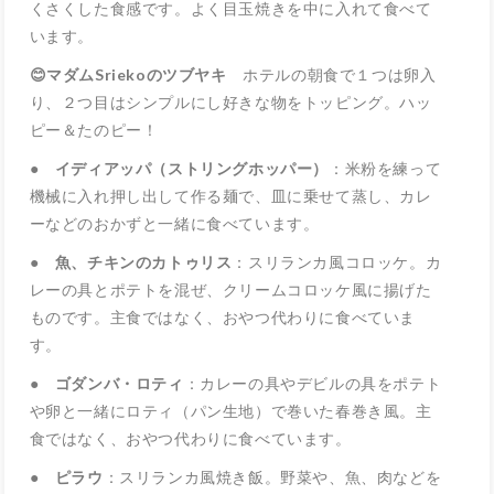
くさくした食感です。よく目玉焼きを中に入れて食べて
います。
😊マダムSriekoのツブヤキ
ホテルの朝食で１つは卵入
り、２つ目はシンプルにし好きな物をトッピング。ハッ
ピー＆たのピー！
● イディアッパ（ストリングホッパー）
：米粉を練って
機械に入れ押し出して作る麺で、皿に乗せて蒸し、カレ
ーなどのおかずと一緒に食べています。
● 魚、チキンのカトゥリス
：スリランカ風コロッケ。カ
レーの具とポテトを混ぜ、クリームコロッケ風に揚げた
ものです。主食ではなく、おやつ代わりに食べていま
す。
● ゴダンバ・ロティ
：カレーの具やデビルの具をポテト
や卵と一緒にロティ（パン生地）で巻いた春巻き風。主
食ではなく、おやつ代わりに食べています。
● ピラウ
：スリランカ風焼き飯。野菜や、魚、肉などを