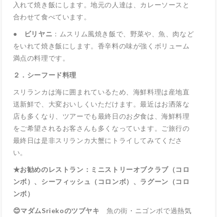
入れて焼き飯にします。地元の人達は、カレーソースと
合わせて食べています。
● ビリヤニ
：ムスリム風焼き飯で、野菜や、魚、肉など
をいれて焼き飯にします。香辛料の味が強くボリューム
満点の料理です。
２．シーフード料理
スリランカは海に囲まれているため、海鮮料理は産地直
送新鮮で、大変おいしくいただけます。最近はお洒落な
店も多くなり、ツアーでも最終日のお夕食は、海鮮料理
をご希望されるお客さんも多くなっています。ご旅行の
最終日は是非スリランカ大蟹にトライしてみてくださ
い。
★お勧めのレストラン：ミニストリーオブクラブ（コロ
ンボ）、シーフィッシュ（コロンボ）、ラグーン（コロ
ンボ）
😊マダムSriekoのツブヤキ
魚の街・ニゴンボで過熱気