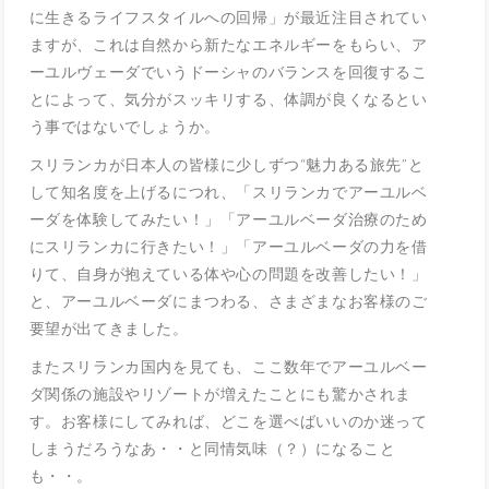
に生きるライフスタイルへの回帰」が最近注目されてい
ますが、これは自然から新たなエネルギーをもらい、ア
ーユルヴェーダでいうドーシャのバランスを回復するこ
とによって、気分がスッキリする、体調が良くなるとい
う事ではないでしょうか。
スリランカが日本人の皆様に少しずつ“魅力ある旅先”と
して知名度を上げるにつれ、「スリランカでアーユルベ
ーダを体験してみたい！」「アーユルベーダ治療のため
にスリランカに行きたい！」「アーユルベーダの力を借
りて、自身が抱えている体や心の問題を改善したい！」
と、アーユルベーダにまつわる、さまざまなお客様のご
要望が出てきました。
またスリランカ国内を見ても、ここ数年でアーユルベー
ダ関係の施設やリゾートが増えたことにも驚かされま
す。お客様にしてみれば、どこを選べばいいのか迷って
しまうだろうなあ・・と同情気味（？）になること
も・・。