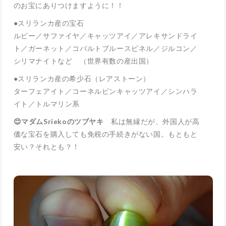
のお宝にありつけますように！！
●スリランカ産の宝石
ルビー／サファイヤ／キャッツアイ／アレキサンドライ
ト／ガーネット／コバルトブルースピネル／ジルコン／
シリマナイトなど （世界有数の産出国）
●スリランカ産の希少石（レアストーン）
ターフェアイト／コーネルピンキャッツアイ／シンハラ
イト／トルマリン系
😊マダムSriekoのツブヤキ
私は無縁だが、外国人が高
価な宝石を購入しても免税の手続きがない国。もともと
安い？それとも？！