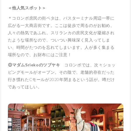
＜他人気スポット＞
＊コロンボ庶民の街ペタは、バスターミナル周辺一帯に
広がる一大商店街です。ここは徒歩で周るのがお勧め、
人々の熱気であふれ、スリランカの庶民文化が凝縮され
たような場所なので、ついつい興味深く見入ってしま
い、時間がたつのを忘れてしまいます。人が多く集まる
場所なので、お財布にはご注意！
😊マダムSriekoのツブヤキ
コロンボでは、次々ショッ
ピングモールがオープン。その陰で、老舗的存在だった
行き慣れたCモールが2020年閉まるという話が。噂だけ
であってほしい。