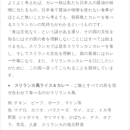
よくよく考えれば、カレー粉は私たち日本人の醤油や味
噌に当たるもの。日本食で醤油や味噌を使わない食事が
ほとんど無いことから考えても、朝昼晩とカレーを食べ
るスリランカンの気持ちがわかるというものです。
「食は文化なり」という諺がある通り、その国の文化を
知るにはその国の食を理解しないことにはすべては始ま
りません。スリランカでは是非スリランカンカレーを食
し、そしてスリランカ文化を理解し、旅の最後にはカレ
ー中毒になり、また、スリランカンカレーを口にしたい
がために、この国へ戻ってこられることを期待していま
す。
● スリランカ風ライス＆カレー
：ご飯とすべての具を混
ぜ合わせて食べるのがスリランカ風
肉 :チキン、ビーフ、ポーク、マトン等
魚 :マグロ、カツオ、バラクーダ、サメ、エビ、イカ等
野菜 :ジャガイモ、サツマイモ、かぼちゃ、ナス、オク
ラ、苦瓜、人参、スリランカの地元野菜