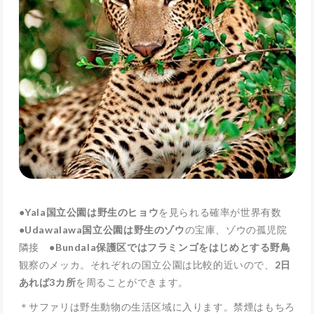
●
Yala国立公園は野生のヒョウ
を見られる確率が世界有数
●Udawalawa国立公園は野生のゾウ
の宝庫、ゾウの孤児院
隣接
●Bundala保護区ではフラミンゴをはじめとする野鳥
観察のメッカ。それぞれの国立公園は比較的近いので、
2日
あれば3カ所
を周ることができます。
＊サファリは野生動物の生活区域に入ります。禁煙はもちろ