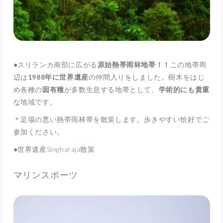
●スリランカ南部に広がる
原始熱帯雨林地帯！！
この地帯周
辺は
1988年に世界遺産
の仲間入りをしました。樹木をはじ
め各種の
固有種
が多数生息する地帯として、
学術的にも貴重
な地域です。
＊足場の悪い熱帯雨林帯を散策します。歩きやすい恰好でご
参加ください。
●世界遺産Singharaja散策
マリンスポーツ