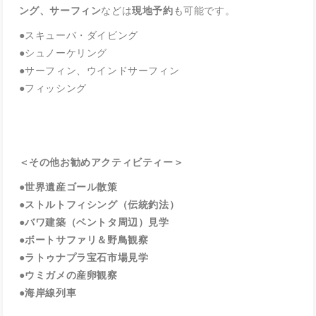
ング、サーフィン
などは
現地予約
も可能です。
●スキューバ・ダイビング
●シュノーケリング
●サーフィン、ウインドサーフィン
●フィッシング
＜その他お勧めアクティビティー＞
●世界遺産ゴール散策
●ストルトフィシング（伝統釣法）
●バワ建築（ベントタ周辺）見学
●ボートサファリ＆野鳥観察
●ラトゥナプラ宝石市場見学
●ウミガメの産卵観察
●海岸線列車