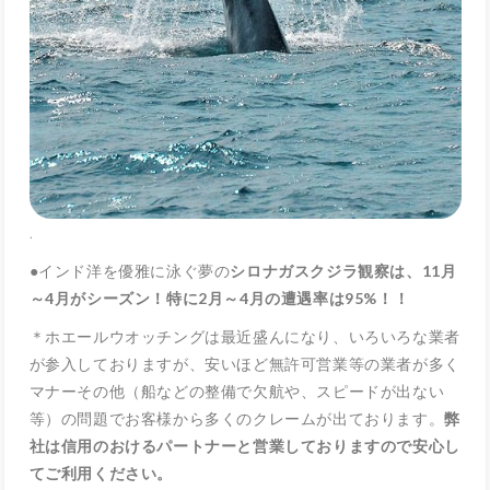
.
●インド洋を優雅に泳ぐ夢の
シロナガスクジラ観察は、11月
～4月がシーズン！特に2月～4月の遭遇率は95%！！
＊ホエールウオッチングは最近盛んになり、いろいろな業者
が参入しておりますが、安いほど無許可営業等の業者が多く
マナーその他（船などの整備で欠航や、スピードが出ない
等）の問題でお客様から多くのクレームが出ております。
弊
社は信用のおけるパートナーと営業しておりますので安心し
てご利用ください。