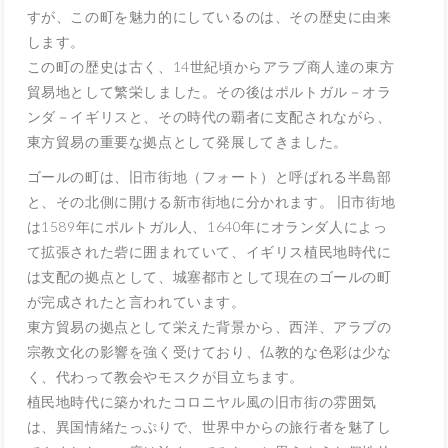
すが、この町を魅力的にしているのは、その歴史に由来
します。
この町の歴史は古く、
14
世紀頃からアラブ商人達の東方
貿易地として繁栄しました。その後はポルトガル－オラ
ンダ－イギリスと、その時代の覇者に支配されながら、
東方貿易の重要な拠点として発展してきました。
ゴールの町は、旧市街地（フォート）と呼ばれる半島部
と、その北側に開ける新市街地に分かれます。 旧市街地
は
1589
年にポルトガル人、
1640
年にオランダ人によっ
て拡張された砦に囲まれていて、イギリス植民地時代に
は支配の拠点として、城塞都市として現在のゴールの町
が完成されたと言われています。
東方貿易の拠点として栄えた背景から、西洋、アラブの
宗教文化の影響を強く受けており、仏教的な色彩は少な
く、代わって教会やモスクが目立ちます。
植民地時代に築かれたコロニヤル風の旧市街の雰囲気
は、異国情緒たっぷりで、世界中からの旅行者を魅了し