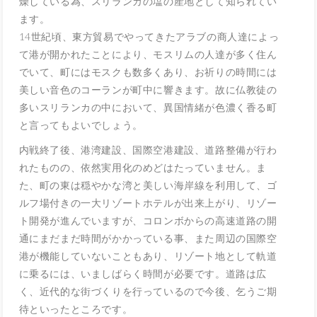
燥している為、スリランカの塩の産地として知られてい
ます。
14世紀頃、東方貿易でやってきたアラブの商人達によっ
て港が開かれたことにより、モスリムの人達が多く住ん
でいて、町にはモスクも数多くあり、お祈りの時間には
美しい音色のコーランが町中に響きます。故に仏教徒の
多いスリランカの中において、異国情緒が色濃く香る町
と言ってもよいでしょう。
内戦終了後、港湾建設、国際空港建設、道路整備が行わ
れたものの、依然実用化のめどはたっていません。ま
た、町の東は穏やかな湾と美しい海岸線を利用して、ゴ
ルフ場付きの一大リゾートホテルが出来上がり、リゾー
ト開発が進んでいますが、コロンボからの高速道路の開
通にまだまだ時間がかかっている事、また周辺の国際空
港が機能していないこともあり、リゾート地として軌道
に乗るには、いましばらく時間が必要です。道路は広
く、近代的な街づくりを行っているので今後、乞うご期
待といったところです。