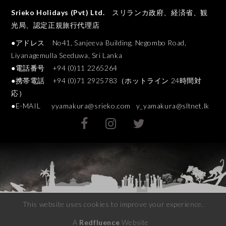
Srieko Holidays (Pvt) Ltd.
スリランカ政府、経済省、観
光局、認定正規旅行代理店
●アドレス No41, Sanjeeva Building, Negombo Road,
Liyanagemulla Seeduwa, Sri Lanka
●電話番号 +94 (0)11 2265264
●携帯電話 +94 (0)71 2925783（ホットライン 24時間対
応）
●E-MAIL
yyamakura@srieko.com
y_yamakura@sltnet.lk
This website uses cookies to improve your experience.
A
Redfluence
Website