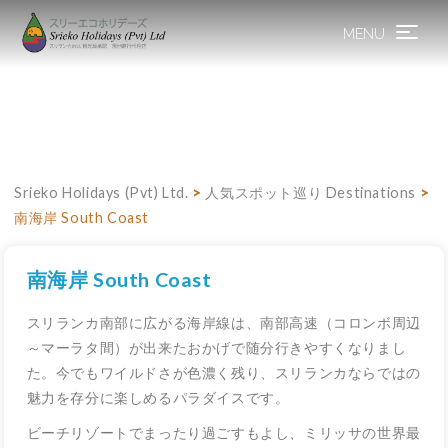
MENU
Toggle
navigation
Srieko Holidays (Pvt) Ltd.
>
人気スポット巡り Destinations
>
南海岸 South Coast
南海岸 South Coast
スリランカ南部に広がる海岸線は、南部高速（コロンボ周辺
～マーラタ間）が出来たおかげで随分行きやすくなりまし
た。今でもワイルドさが色濃く残り、スリランカならではの
魅力を存分に楽しめるパラダイスです。
ビーチリゾートでまったり過ごすもよし、ミリッサの世界最