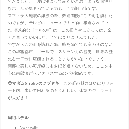
てきました。一度は泊まってみたいと思うような個性的
なホテルが集まっているのも、この旧市街です。
スマトラ大地震の津波の際、数週間後にこの町を訪れた
のですが、テレビのニュースで大々的に報道されてい
た”壊滅的なゴールの町”は、この旧市街にあっては、全
くと言っていいほど、当てはまりませんでした。
ですからこの町を訪れた際、時を隔てても変わりのない
この城塞都市・ゴールで、スリランカの歴史、世界の歴
史を十二分に堪能されることまちがいないでしょう。
南部の美しい海岸線にもさほど遠くないため、ここを中
心に南部海岸へアクセスするのがお勧めです。
😊マダムSriekoのツブヤキ
この町の魅力はやはりフォ
ート内。歩いて回れるのもうれしい。休憩のジェラート
が大好き！
周辺ホテル
Amangalle