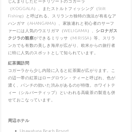
じんまりしたビーチリゾートのコガーラ
（KOGGALA）、またストルトフィッシング（Stilt
Fishing）と呼ばれる、スリランカ独特の漁法が有名なア
ハンガマ（AHANGAMA）、家族連れと初心者のサーフ
ァーには人気のウエリガマ（WELIGAMA）、
シロナガス
クジラの観察
ができるミリッサ（MIRISSA）等、スリラ
ンカでも有数の美しき海岸が広がり、欧米からの旅行者
に特に人気のスポットとして知られています。
紅茶園訪問
コガーラから少し内陸に入ると紅茶園が広がります。こ
の辺一帯の紅茶はローグロウン・ティーと呼ばれ、色が
濃く、パンチの効いた渋みがあるのが特徴。ホワイトテ
ィー（シルバーティップ）といわれる高級茶の製造も併
せておこなっています。
周辺ホテル
Unawatuna Beach Resort