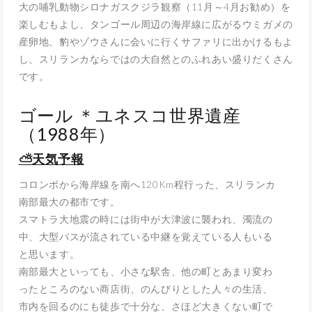
大の哺乳動物シロナガスクジラ観察（
11
月～
4
月お勧め）を
楽しむもよし、タンゴール周辺の海岸線に広がるウミガメの
産卵地、豹やゾウさんに会いに行くサファリに出かけるもよ
し、スリランカならではの大自然とのふれあい盛りだくさん
です。
ゴール ＊ユネスコ世界遺産
（1988年）
⛅天気予報
コロンボから海岸線を南へ
120Km
程行った、スリランカ
南部最大の都市です。
スマトラ大地震の時には街中が大津波に襲われ、濁流の
中、大型バスが流されている中継を覚えている人もいる
と思います。
南部最大といっても、小さな駅舎、他の町とあまり変わ
ったところのない商店街、のんびりとした人々の生活、
市内を回るのにも徒歩で十分な、さほど大きくない町で