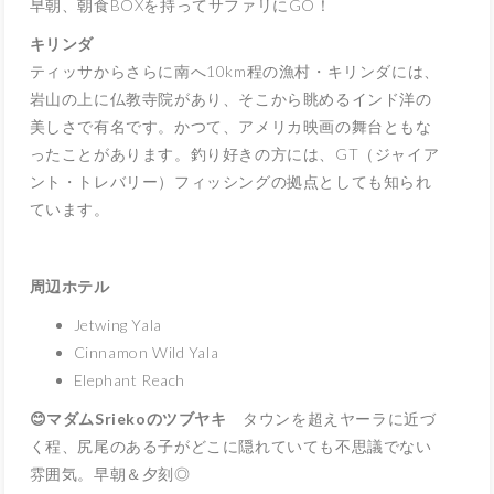
早朝、朝食BOXを持ってサファリにGO！
キリンダ
ティッサからさらに南へ10km程の漁村・キリンダには、
岩山の上に仏教寺院があり、そこから眺めるインド洋の
美しさで有名です。かつて、アメリカ映画の舞台ともな
ったことがあります。釣り好きの方には、GT（ジャイア
ント・トレバリー）フィッシングの拠点としても知られ
ています。
周辺ホテル
Jetwing Yala
Cinnamon Wild Yala
Elephant Reach
😊マダムSriekoのツブヤキ
タウンを超えヤーラに近づ
く程、尻尾のある子がどこに隠れていても不思議でない
雰囲気。早朝＆夕刻◎