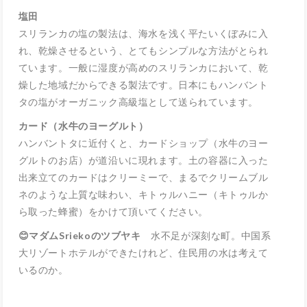
塩田
スリランカの塩の製法は、海水を浅く平たいくぼみに入
れ、乾燥させるという、とてもシンプルな方法がとられ
ています。一般に湿度が高めのスリランカにおいて、乾
燥した地域だからできる製法です。日本にもハンバント
タの塩がオーガニック高級塩として送られています。
カード（水牛のヨーグルト）
ハンバントタに近付くと、カードショップ（水牛のヨー
グルトのお店）が道沿いに現れます。土の容器に入った
出来立てのカードはクリーミーで、まるでクリームブル
ネのような上質な味わい、キトゥルハニー（キトゥルか
ら取った蜂蜜）をかけて頂いてください。
😊マダムSriekoのツブヤキ
水不足が深刻な町。中国系
大リゾートホテルができたけれど、住民用の水は考えて
いるのか。