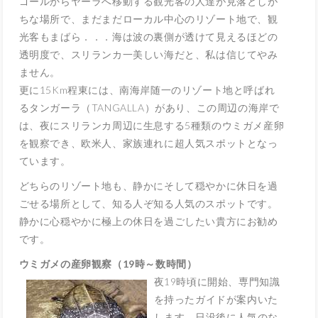
ゴールからヤーラへ移動する観光客の人達が見落としが
ちな場所で、まだまだローカル中心のリゾート地で、観
光客もまばら．．．海は波の裏側が透けて見えるほどの
透明度で、スリランカ一美しい海だと、私は信じてやみ
ません。
更に15Km程東には、南海岸随一のリゾート地と呼ばれ
るタンガーラ（TANGALLA）があり、この周辺の海岸で
は、夜にスリランカ周辺に生息する5種類のウミガメ産卵
を観察でき、欧米人、家族連れに超人気スポットとなっ
ています。
どちらのリゾート地も、静かにそして穏やかに休日を過
ごせる場所として、知る人ぞ知る人気のスポットです。
静かに心穏やかに極上の休日を過ごしたい貴方にお勧め
です。
ウミガメの産卵観察（19時～数時間）
夜19時頃に開始、専門知識
を持ったガイドが案内いた
します。日没後に人気のな