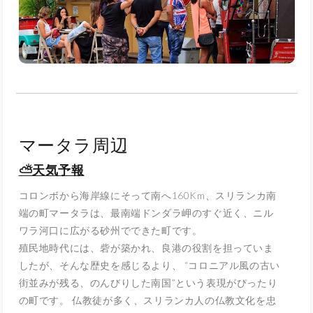
マータラ周辺
⛅天気予報
コロンボから海岸線にそって南へ
160Km
、スリランカ南
端の町マータラは、最南端ドンダラ岬のすぐ近く、ニル
ワラ河口に広がる砂州でできた町です。
殖民地時代には、砦が築かれ、良港の役割を担っていま
したが、そんな歴史を感じるより、 “コロニアル風の古い
街並みが残る、のんびりした南国”という表現がぴったり
の町です。 仏教徒が多く、スリランカ人の仏教文化を忠