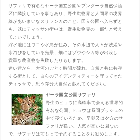
サファリで有名なヤーラ国立公園やブンダーラ自然保護
区に隣接している事もあり、野生動物界と人間界の境界
線があいまいなスリランカのこと、国立公園へ入らずと
も、既にティッサの街中は、野生動物界の一部だと考え
てよいでしょう。
貯水池にはワニや水鳥が住み、その水辺で人々が洗濯や
水浴びをしている光景、畑にはゾウやシカ等が出没し、
貴重な農産物を失敬したりもします。
遠い昔から、大河のごとく時間が流れ、自然と共に共存
する街として、自らのアイデンティティーを守ってきた
ティッサで、思う存分大自然と戯れてください。
ヤーラ国立公園サファリ
野生のヒョウに高確率で会える世界的
有名な公園、ヒョウは昼間ブッシュの
中で寝ているため、早朝又は夕方のサ
ファリが良い。人気が高い公園なの
で、サファリは前もって予約することをお勧めします。