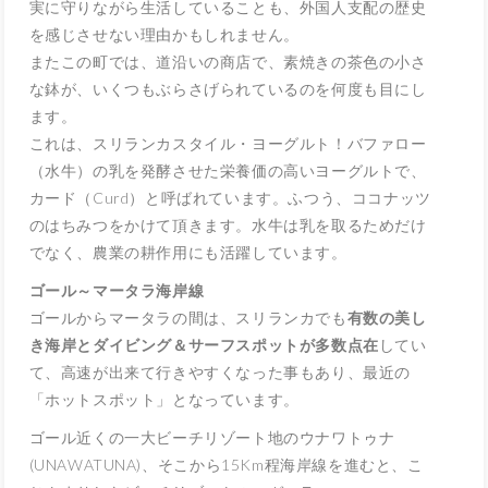
実に守りながら生活していることも、外国人支配の歴史
を感じさせない理由かもしれません。
またこの町では、道沿いの商店で、素焼きの茶色の小さ
な鉢が、いくつもぶらさげられているのを何度も目にし
ます。
これは、スリランカスタイル・ヨーグルト！バファロー
（水牛）の乳を発酵させた栄養価の高いヨーグルトで、
カード（
Curd
）と呼ばれています。ふつう、ココナッツ
のはちみつをかけて頂きます。水牛は乳を取るためだけ
でなく、農業の耕作用にも活躍しています。
ゴール～マータラ海岸線
ゴールからマータラの間は、スリランカでも
有数の美し
き海岸とダイビング＆サーフスポットが多数点在
してい
て、高速が出来て行きやすくなった事もあり、最近の
「ホットスポット」となっています。
ゴール近くの一大ビーチリゾート地のウナワトゥナ
(UNAWATUNA)、そこから15Km程海岸線を進むと、こ