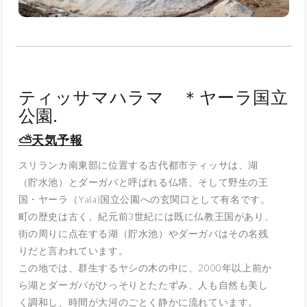
ティッサマハラマ ＊ヤーラ国立
公園.
⛅天気予報
スリランカ南東部に位置する古代都市ティッサは、湖
（貯水池）とダーガバと呼ばれる仏塔、そして野生の王
国・ヤーラ（Yala)国立公園への玄関口として有名です。
町の歴史は古く、紀元前3世紀には既に仏教王国があり、
街の周りに点在する湖（貯水池）やダーガバはその名残
りだと言われています。
この地では、群生するヤシの木の中に、2000年以上前か
ら湖とダーガバがひっそりとたたずみ、人も自然も美し
く調和し、時間が大河のごとく静かに流れています。