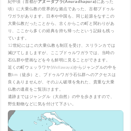
紀中頃（首都が
アヌーダプラ(Anuradhapura)
にあった
頃）に大乗仏教の世界的な拠点であった、古都ブドゥル
ワガラがあります。日本や中国も、同じ起源をなすこの
大乗仏教だったことから、古くからこの町と関わりがあ
り、ここから多くの経典を持ち帰ったという記録も残っ
ています。
12世紀にはこの大乗仏教も制圧を受け、スリランカでは
滅びてしましますが、ここブドゥルワガラでは、当時の
石仏群や壁画などを今も鮮明に見ることができます。
近くの町ウェッラワヤ(Wellawaya)からジャングルの中を
数km（徒歩）と、ブドゥルワガラ石仏群へのアクセスは
良くありませんが、そのぶん破壊を免れた、貴重な大乗
仏教の遺産をご覧頂けます。
遺跡まではジャングル（大自然）の中を歩きますので、
野生動物などに気を付けて下さい。