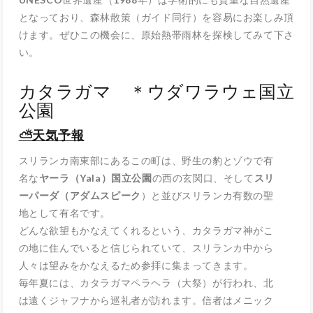
となっており、森林散策（ガイド同行）を容易にお楽しみ頂
けます。ぜひこの機会に、原始熱帯雨林を探検してみて下さ
い。
カタラガマ ＊ウダワラウェ国立
公園
⛅天気予報
スリランカ南東部にあるこの町は、野生の豹とゾウで有
名な
ヤーラ（Yala）国立公園
の西の玄関口、そして
スリ
ーパーダ（アダムスピーク
）と並びスリランカ有数の聖
地として有名です。
どんな欲望もかなえてくれるという、カタラガマ神がこ
の地に住んでいると信じられていて、スリランカ中から
人々は望みをかなえるため参拝に集まってきます。
毎年夏には、カタラガマペラヘラ（大祭）が行われ、北
は遠くジャフナから巡礼者が訪れます。信者はメニック