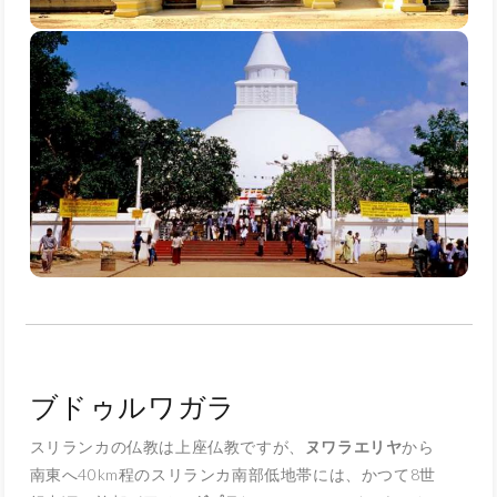
ブドゥルワガラ
スリランカの仏教は上座仏教ですが、
ヌワラエリヤ
から
南東へ40km程のスリランカ南部低地帯には、かつて8世