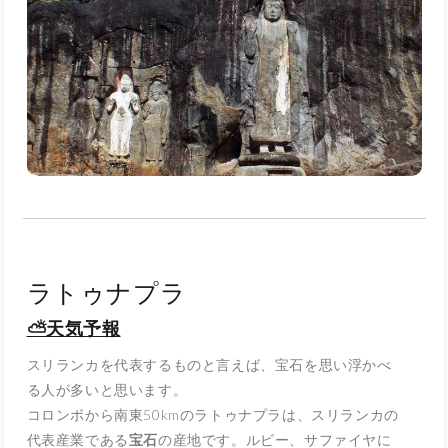
ラトゥナプラ
⛅天気予報
スリランカを代表するものと言えば、宝石を思い浮かべ
る人が多いと思います。
コロンボから南東50kmのラトゥナプラは、スリランカの
代表産業である
宝
石
の産地です。ルビー、サファイヤに