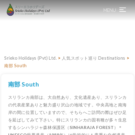
MENU
Toggle
navigation
Srieko Holidays (Pvt) Ltd.
>
人気スポット巡り Destinations
>
南部 South
南部 South
スリランカ南部は、大自然あり、文化遺産あり、スリランカ
の代表産業ありと魅力盛り沢山の地域です。中央高地と南海
岸の間に位置していますので、そちらへご訪問の際はぜひ足
を延ばしてみて下さい。特にスリランカの固有種が多々生息
するシンハラジャ森林保護区（
SINHARAJA FOREST
）＊
UNESCO
世界遺産（
1988
年）は学術的にも貴重な自然遺産