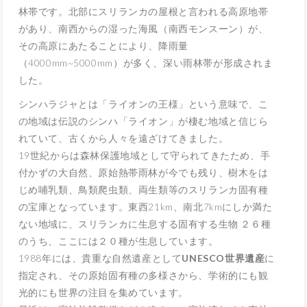
林帯です。北部にスリランカの屋根と言われる高原地帯
があり、南西からの湿った海風（南西モンスーン）が、
その高原にあたることにより、降雨量
（4000mm~5000mm）が多く、深い雨林帯が形成されま
した。
シンハラジャとは「ライオンの王様」という意味で、こ
の地域は伝説のシンハ「ライオン」が棲む地域と信じら
れていて、古くから人々を遠ざけてきました。
19世紀からは森林保護地域として守られてきたため、手
付かずの大自然、原始熱帯雨林が今でも残り、樹木をは
じめ哺乳類、鳥類爬虫類、両生類等のスリランカ固有種
の宝庫となっています。東西21km、南北7kmにしか満た
ない地域に、スリランカに生息する固有する生物 ２６種
のうち、ここには２０種が生息しています。
1988年には、貴重な自然遺産として
UNESCO世界遺産
に
指定され、その原始固有種の多様さから、学術的にも観
光的にも世界の注目を集めています。