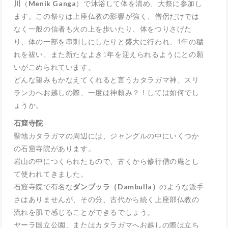
川（
Menik Ganga
）で沐浴して体を清め、大祭に参加し
ます。この祭りは上座仏教の影響が強く、僧侶だけでは
なく一般の信者も火の上を歩いたり、体をつりさげた
り、体の一部を串刺しにしたりと盛大に行われ、1年の穢
れを祓い、また新たなよき1年を迎えられるようにとの願
いがこめられています。
どんな望みもかなえてくれると言うカタラガマ神、スリ
ランカへお越しの際、一度は神頼み？！しては如何でし
ょうか。
石窟寺院
聖地カタラガマの周辺には、ジャングルの中にいくつか
の石窟寺院があります。
岩山の中につくられたもので、古くから修行僧の庵とし
て使われてきました。
石窟寺院で有名な
ダンブッラ（Dambulla）
のような派手
さはありませんが、その分、古代から続く上座部仏教の
流れを肌で感じることができるでしょう。
ヤーラ国立公園、またはカタラガマへお越しの際は立ち