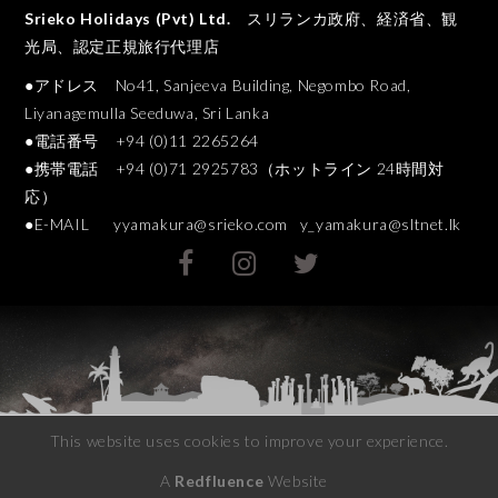
Srieko Holidays (Pvt) Ltd.
スリランカ政府、経済省、観
光局、認定正規旅行代理店
●アドレス No41, Sanjeeva Building, Negombo Road,
Liyanagemulla Seeduwa, Sri Lanka
●電話番号 +94 (0)11 2265264
●携帯電話 +94 (0)71 2925783（ホットライン 24時間対
応）
●E-MAIL
yyamakura@srieko.com
y_yamakura@sltnet.lk
This website uses cookies to improve your experience.
A
Redfluence
Website