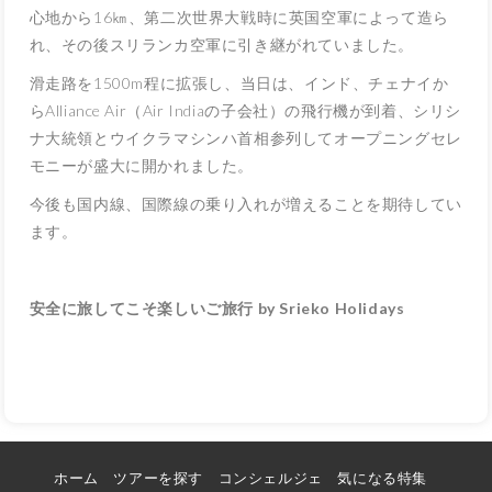
心地から16㎞、第二次世界大戦時に英国空軍によって造ら
れ、その後スリランカ空軍に引き継がれていました。
滑走路を1500m程に拡張し、当日は、インド、チェナイか
らAlliance Air（Air Indiaの子会社）の飛行機が到着、シリシ
ナ大統領とウイクラマシンハ首相参列してオープニングセレ
モニーが盛大に開かれました。
今後も国内線、国際線の乗り入れが増えることを期待してい
ます。
安全に旅してこそ楽しいご旅行 by Srieko Holidays
ホーム
ツアーを探す
コンシェルジェ
気になる特集