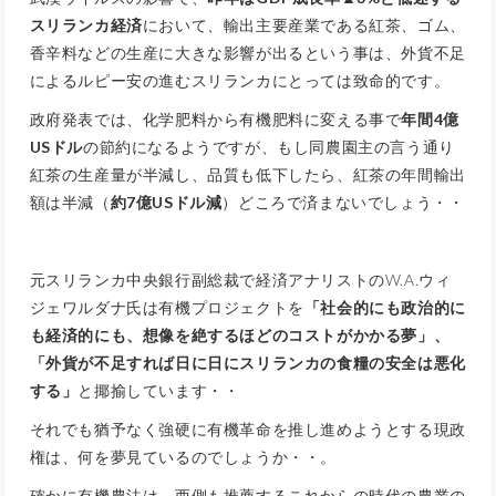
スリランカ経済
において、輸出主要産業である紅茶、ゴム、
香辛料などの生産に大きな影響が出るという事は、外貨不足
によるルピー安の進むスリランカにとっては致命的です。
政府発表では、化学肥料から有機肥料に変える事で
年間4億
USドル
の節約になるようですが、もし同農園主の言う通り
紅茶の生産量が半減し、品質も低下したら、紅茶の年間輸出
額は半減（
約7億USドル減
）どころで済まないでしょう・・
元スリランカ中央銀行副総裁で経済アナリストのW.A.ウィ
ジェワルダナ氏は有機プロジェクトを
「社会的にも政治的に
も経済的にも、想像を絶するほどのコストがかかる夢」、
「外貨が不足すれば日に日にスリランカの食糧の安全は悪化
する」
と揶揄しています・・
それでも猶予なく強硬に有機革命を推し進めようとする現政
権は、何を夢見ているのでしょうか・・。
確かに有機農法は、西側も推薦するこれからの時代の農業の