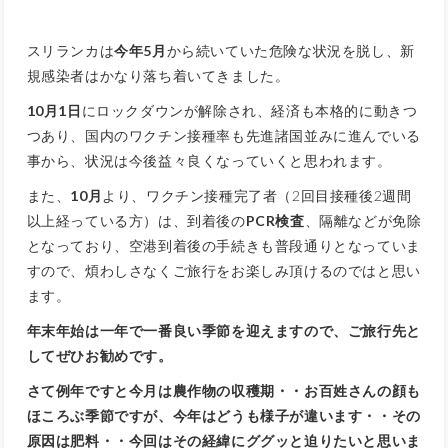
スリランカは
今年5月
から続いていた危険な状況を脱し、新
規感染者はかなり落ち着いてきました。
10月1日
にロックダウンが解除され、経済も本格的に動きつ
つあり、国内のワクチン接種率も先進諸国並みに進んでいる
事から、状況は今後益々良くなっていくと思われます。
また、
10月
より、ワクチン接種完了者（2回目接種後2週間
以上経っている方）は、到着後の
PCR検査
、隔離などが免除
となっており、空港到着後の手続きも普段通りとなっていま
すので、煩わしさなくご旅行をお楽しみ頂けるのではと思い
ます。
年末年始は一年で一番良い季節を迎えますので、ご旅行先と
してぜひお勧めです。
さて例年ですと今月は農作物の収穫期・・お百姓さんの顔も
ほころぶ季節ですが、今年はどうも様子が違います・・その
原因は肥料・・今回はその経緯にググッと迫りたいと思いま