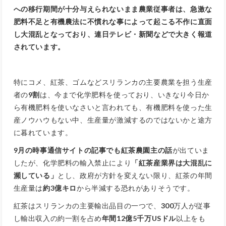
への移行期間が十分与えられないまま農業従事者は、急激な
肥料不足と有機農法に不慣れな事によって起こる不作に直面
し大混乱となっており、連日テレビ・新聞などで大きく報道
されています。
特にコメ、紅茶、ゴムなどスリランカの主要農業を担う生産
者の
9割
は、今まで化学肥料を使っており、いきなり今日か
ら有機肥料を使いなさいと言われても、有機肥料を使った生
産ノウハウもない中、生産量が激減するのではないかと途方
に暮れています。
9月の時事通信サイトの記事でも紅茶農園主の話
が出ていま
したが、化学肥料の輸入禁止により
「紅茶産業界は大混乱に
瀕している」
とし、政府が方針を変えない限り、紅茶の年間
生産量は
約3億キロ
から半減する恐れがありそうです。
紅茶はスリランカの主要輸出品目の一つで、
300
万人が従事
し輸出収入の約一割を占め
年間12億5千万USドル
以上をも