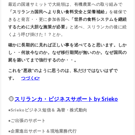
最近の国連サミットで大統領は、有機農業への取り組みで
「スリランカ国民へより良い食料安全と栄養補給」
を確保で
きると発言・・更に参加各国へ
「世界の食料システムを継続
するために大胆な施策が必要」
と述べ、スリランカの後に続
くよう呼び掛けた！？とか。
確かに長期的に見れば正しい事を述べてると思います。しか
し・・何故今なのか。なぜ移行期間が無いのか。なぜ国民の
屍を築いてまで強行するのか・・。
これを“悪政”のように思うのは、私だけではないはずで
す。
つづく👉
🐵
スリランカ・ビジネスサポート by Srieko
●Sriekoビジネス短信＆
為替・株式動向
●ご出張のサポート
●企業進出サポート＆現地業務代行