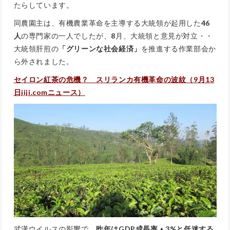
たらしています。
同農園主は、有機農業革命を主導する大統領が起用した
46
人
の専門家の一人でしたが、
8
月、大統領と意見が対立・・
大統領肝煎の
「グリーンな社会経済」
を推進する作業部会か
ら外されました。
セイロン紅茶の危機？ スリランカ有機革命の波紋（9月13
日jiji.comニュース）
武漢ウイルスの影響で、
昨年はGDP成長率▲3%と低迷する