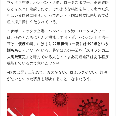
マッタラ空港、ハンバントタ港、ロータスタワー、高速道路
などを次々に建設したが、そのような犠牲を払って進めた負
担はいま国民に降りかかってきた・・国は独立以来初めて破
産
の瀬戸際に立たされている。
＊参考：マッタラ空港、ハンバントタ港、ロータスタワー
は、今のところほとんど機能しておらず、ハンバントタ港一
帯は
「債務の罠」
にはまり
99年租借（一説には198年という
話もある）
となっている。巷ではこの事業を
「スリランカ三
大馬鹿査定」
と呼んでいる人も・・まあ高速道路はある程度
機能しているので救いだワン🐶
●国民は歴史上初めて、ガスがない、粉ミルクがない、灯油
がないといった状況を経験することになるだろう。