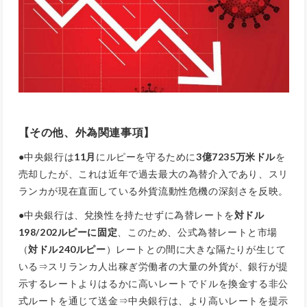
【その他、外為関連事項】
●中央銀行は
11月
にルピーを守るために
3億7235万米ドル
を
売却したが、これは近年で過去最大の為替介入であり、スリ
ランカが現在直面している外貨流動性危機の深刻さを反映。
●中央銀行は、兌換性を持たせずに為替レートを
対ドル
198/202ルピーに固定
、このため、公式為替レートと市場
（
対ドル240ルピー
）レートとの間に大きな隔たりが生じて
いる⇒スリランカ人出稼ぎ労働者の大量の外貨が、銀行が提
示するレートよりはるかに高いレートでドルを換金する非公
式ルートを通じて送金⇒中央銀行は、より高いレートを提示