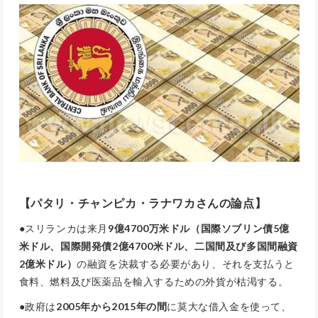
【
パタリ・チャンピカ・ラナワカ
さんの論点】
●スリランカは来月
9億4700万米ドル（国際ソブリン債5億
米ドル、国際開発債2億4700米ドル、二国間及び多国間融資
2億米ドル）
の融資を決裁する必要があり、それを支払うと
食料、燃料及び医薬品を輸入するための外貨が枯渇する。
●政府は
2005年から2015年の間
に莫大な借入金を使って、