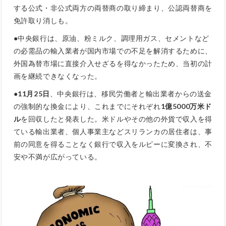
する公式・非公式両方の両替商の取り締まり、公認両替商を
免許取り消しも。
●中央銀行は、原油、粉ミルク、調理用ガス、セメントなど
の必需品の輸入業者が国内市場での不足を解消するために、
外国為替市場に直接介入せざるを得なかったため、当初の計
画を継続できなくなった。
●
11月25日
、中央銀行は、移民労働者と輸出業者からの送金
の強制的な換金により、これまでにそれぞれ
1億5000万米ド
ル
を回収したと発表した。米ドルやその他の外貨で収入を得
ている輸出業者、個人事業主などスリランカの居住者は、事
前の同意を得ることなく銀行で収入をルピーに変換され、不
安や不満が広がっている。