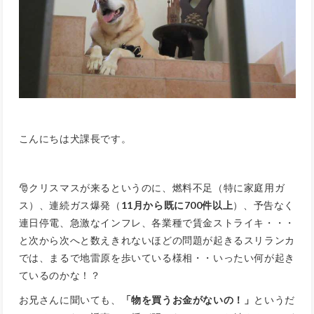
こんにちは犬課長です。
🎅クリスマスが来るというのに、燃料不足（特に家庭用ガ
ス）、連続ガス爆発（
11月から既に700件以上
）、予告なく
連日停電、急激なインフレ、各業種で賃金ストライキ・・・
と次から次へと数えきれないほどの問題が起きるスリランカ
では、まるで地雷原を歩いている様相・・いったい何が起き
ているのかな！？
お兄さんに聞いても、
「物を買うお金がないの！」
というだ