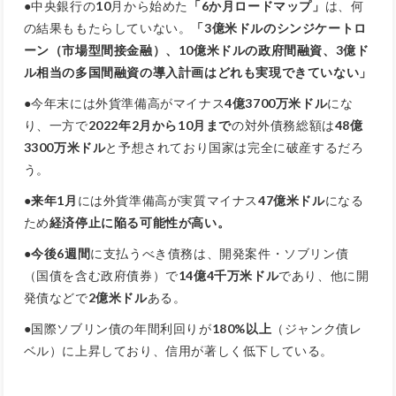
●中央銀行の
10
月から始めた
「6か月ロードマップ」
は、何
の結果ももたらしていない。
「3億米ドルのシンジケートロ
ーン（市場型間接金融）、10億米ドルの政府間融資、3億ド
ル相当の多国間融資の導入計画はどれも実現できていない」
●今年末には外貨準備高がマイナス
4億3700万米ドル
にな
り、一方で
2022年2月から10月まで
の対外債務総額は
48億
3300万米ドル
と予想されており国家は完全に破産するだろ
う。
●
来年1月
には外貨準備高が実質マイナス
47億米ドル
になる
ため
経済停止に陥る可能性が高い。
●
今後6週間
に支払うべき債務は、開発案件・ソブリン債
（国債を含む政府債券）で
14億4千万米ドル
であり、他に開
発債などで
2億米ドル
ある。
●国際ソブリン債の年間利回りが
180%以上
（ジャンク債レ
ベル）に上昇しており、信用が著しく低下している。