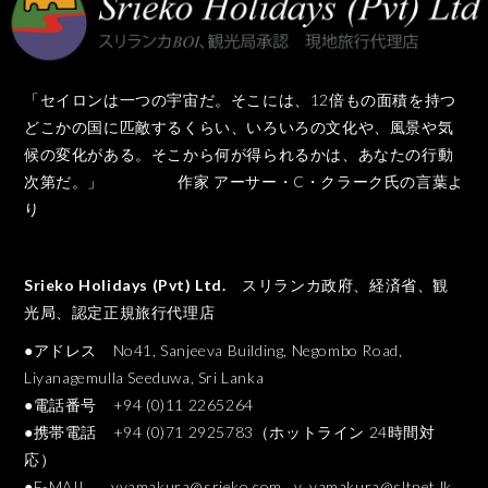
「セイロンは一つの宇宙だ。そこには、12倍もの面積を持つ
どこかの国に匹敵するくらい、いろいろの文化や、風景や気
候の変化がある。そこから何が得られるかは、あなたの行動
次第だ。」 作家 アーサー・C・クラーク氏の言葉よ
り
Srieko Holidays (Pvt) Ltd.
スリランカ政府、経済省、観
光局、認定正規旅行代理店
●アドレス No41, Sanjeeva Building, Negombo Road,
Liyanagemulla Seeduwa, Sri Lanka
●電話番号 +94 (0)11 2265264
●携帯電話 +94 (0)71 2925783（ホットライン 24時間対
応）
●E-MAIL
yyamakura@srieko.com
y_yamakura@sltnet.lk