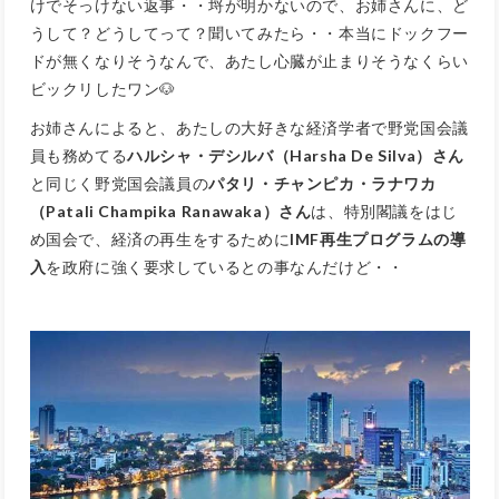
けでそっけない返事・・埒が明かないので、お姉さんに、ど
うして？どうしてって？聞いてみたら・・本当にドックフー
ドが無くなりそうなんで、あたし心臓が止まりそうなくらい
ビックリ
したワン🐶
お姉さんによると、あたしの大好きな経済学者で野党国会議
員も務めてる
ハルシャ・デシルバ（Harsha De Silva）さん
と同じく野党国会議員の
パタリ・チャンピカ・ラナワカ
（Patali Champika Ranawaka）さん
は、特別閣議をはじ
め国会で、経済の再生をするために
IMF再生プログラムの導
入
を政府に強く要求しているとの事なんだけど・・