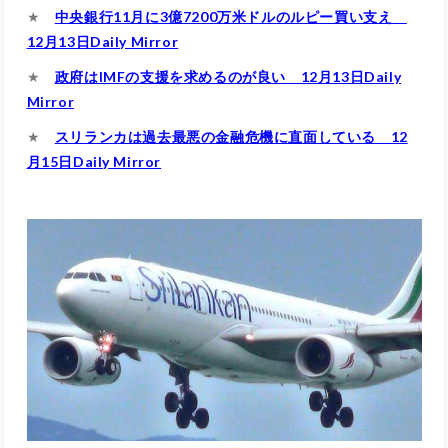
★
中央銀行11月に3億7200万米ドルのルピー買い支え
12月13日Daily Mirror
★
政府はIMFの支援を求めるのが良い 12月13日Daily
Mirror
★
スリランカは過去最悪の金融危機に直面している 12
月15日Daily Mirror