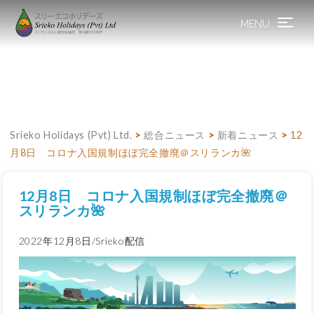
MENU
Toggle
navigation
Srieko Holidays (Pvt) Ltd.
>
総合ニュース
>
新着ニュース
>
12
月8日 コロナ入国規制ほぼ完全撤廃＠スリランカ🌺
12月8日 コロナ入国規制ほぼ完全撤廃＠
スリランカ🌺
2022年12月8日/Srieko配信