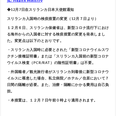
SL: Health Ministry
◆12月7日在スリランカ日本大使館通知
スリランカ入国時の検疫措置の変更（12月７日より）
１２月６日、スリランカ保健省は、新型コロナ流行下におけ
る海外からの入国者に対する検疫措置の変更を発表しまし
た。変更点は以下のとおりです。
・スリランカ入国時に必要とされた「新型コロナウイルスワ
クチン接種証明書」または「スリランカ入国前の新型コロナ
ウイルス検査（PCR/RAT）の陰性証明書」は不要。
・外国籍者／観光旅行者がスリランカ到着後に新型コロナウ
イルスに罹患した場合、私立病院／ホテル／住居において７
日間の隔離が必要。また、治療・隔離にかかる費用は自己負
担。
・本措置は、１２月７日午前０時より適用されます。