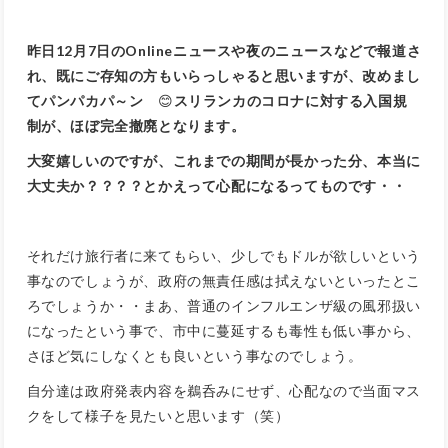
昨日12月7日のOnlineニュースや夜のニュースなどで報道さ
れ、既にご存知の方もいらっしゃると思いますが、改めまし
てパンパカパ～ン
😊
スリランカのコロナに対する入国規
制が、ほぼ完全撤廃となります。
大変嬉しいのですが、これまでの期間が長かった分、本当に
大丈夫か？？？？とかえって心配になるってものです・・
それだけ旅行者に来てもらい、少しでもドルが欲しいという
事なのでしょうが、政府の無責任感は拭えないといったとこ
ろでしょうか・・まあ、普通のインフルエンザ級の風邪扱い
になったという事で、市中に蔓延するも毒性も低い事から、
さほど気にしなくとも良いという事なのでしょう。
自分達は政府発表内容を鵜呑みにせず、心配なので当面マス
クをして様子を見たいと思います（笑）