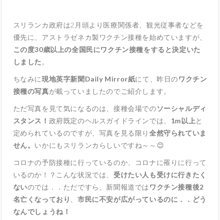
スリランカ政府は2月頭より医療関係者、観光従事者などを
優先に、アストラゼネカ製ワクチン接種を始めていますが、
この度30歳以上の全国民にワクチン接種をすると決定いた
しました
。
ちなみに
現地英字新聞Daily Mirror紙
にて、昨日の
ワクチン
接種の写真
が載っていましたのでご紹介します。
ただ写真を見て気になるのは、接種会場での
ソーシャルディ
スタンス！
政府既定のヘルスガイドラインでは、
1m以上
と
定められているのですが、写真を見る限り
全然守られていま
せん。
いかにもスリランカらしいですね～～😊
コロナの予防接種に行っているのか、コロナに罹りに行って
いるのか！？こんな状況では、
受けたい人も受けに行きたく
ない
のでは．．ただですら、新聞報道では
ワクチン接種後2
名亡くなっており
、
市民に不安が広がっているのに．．どう
なんでしょうね！