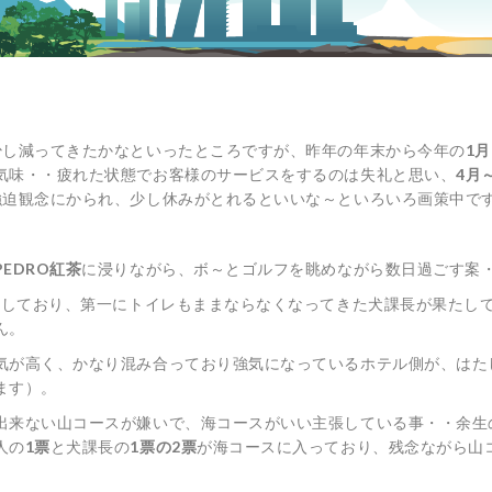
少し減ってきたかなといったところですが、昨年の年末から今年の
1月
気味・・疲れた状態でお客様のサービスをするのは失礼と思い、
4月
強迫観念にかられ、少し休みがとれるといいな～といろいろ画策中です
PEDRO紅茶
に浸りながら、ボ～とゴルフを眺めながら数日過ごす案
対しており、第一にトイレもままならなくなってきた犬課長が果たし
ん。
気が高く、かなり混み合っており強気になっているホテル側が、はた
ます）。
出来ない山コースが嫌いで、海コースがいい主張している事・・余生
人の
1票
と犬課長の
1票の2票
が海コースに入っており、残念ながら山