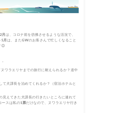
2月
は、コロナ前を彷彿させるような活況で、
～5月
は、また
GW
のお客さんで忙しくなること
😊
・・
てヌワラエリヤまでの旅行に耐えられるか？道中
して犬課長を泊めてくれるか？（宿泊ホテルと
の見えてきた犬課長の行きたいところに連れて
コースは私の
1票
だけなので、ヌワラエリヤ行き