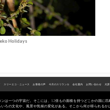
 Holidays
ド
スリーエコ・ニュース
お客様の声
今月のスリランカ
会社案内
お問い合わせ
犬課
ロンは一つの宇宙だ。そこには、12倍もの面積を持つどこかの国に匹
ろいろの文化や、風景や気候の変化がある。そこから何が得られるか