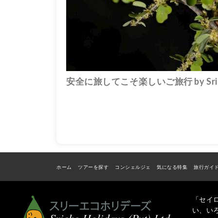
安全に旅してこそ楽しいご旅行 by Srieko
ホーム
ツアーを探す
コンシェルジェ
気になる特集
旅行ガイ
「セイ
い、い