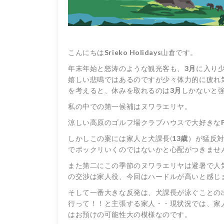
こんにちは
Srieko Holidays
山倉です。
年末年始と怒涛のような観光客も、
3月
に入り
嬉しい悲鳴ではあるのですが少々体力的に疲れ
を考えると、休みを取れるのは
3月
しかないと
私の中での第一候補はヌワラエリヤ。
涼しい高原のゴルフ場クラブハウスで大好きな
しかしこの案には家人と犬課長(
13歳
）が猛反
でポックリいくのではないかと心配がつきませ
また第二にこの季節のヌワラエリヤは避暑で人
の交渉は家人役、今回はハードルが高いと感じ
そして一番大きな反発は、犬課長が泳ぐことの
行って！！と主張する家人・・現状況では、家
はお預けの可能性大の模様なのです。