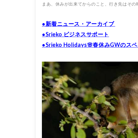
まあ、休みが出来てからのこと、行き先はその
●新着ニュース・アーカイブ
●Srieko ビジネスサポート
●Srieko Holidays🌸春休みGW