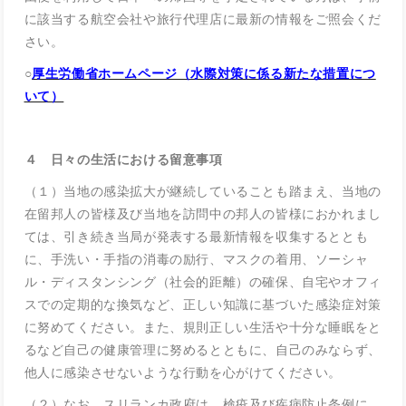
に該当する航空会社や旅行代理店に最新の情報をご照会くだ
さい。
○
厚生労働省ホームページ（水際対策に係る新たな措置につ
いて）
４ 日々の生活における留意事項
（１）当地の感染拡大が継続していることも踏まえ、当地の
在留邦人の皆様及び当地を訪問中の邦人の皆様におかれまし
ては、引き続き当局が発表する最新情報を収集するととも
に、手洗い・手指の消毒の励行、マスクの着用、ソーシャ
ル・ディスタンシング（社会的距離）の確保、自宅やオフィ
スでの定期的な換気など、正しい知識に基づいた感染症対策
に努めてください。また、規則正しい生活や十分な睡眠をと
るなど自己の健康管理に努めるとともに、自己のみならず、
他人に感染させないような行動を心がけてください。
（２）なお、スリランカ政府は、検疫及び疾病防止条例に