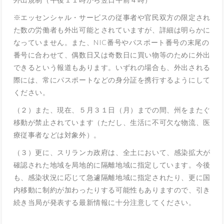
※エッセンシャル・サービスの従事者や官民双方の限定され
た数の労働者も外出可能とされていますが、詳細は明らかに
なっていません。また、NIC番号やパスポート番号の末尾の
番号に合わせて、偶数日又は奇数日に買い物等のために外出
できるという報道もあります。いずれの場合も、外出される
際には、常にパスポートなどの身分証を携行するようにして
ください。
（２）また、現在、５月３１日（月）までの間、州をまたぐ
移動が禁止されています（ただし、生活に不可欠な物流、医
療従事者などは対象外）。
（３）更に、スリランカ政府は、全土において、感染拡大が
確認された地域を局地的に隔離地域に指定しています。今後
も、感染状況に応じて急遽隔離地域に指定されたり、更に国
内移動に制約が加わったりする可能性もありますので、引き
続き当局が発表する最新情報に十分注意してください。