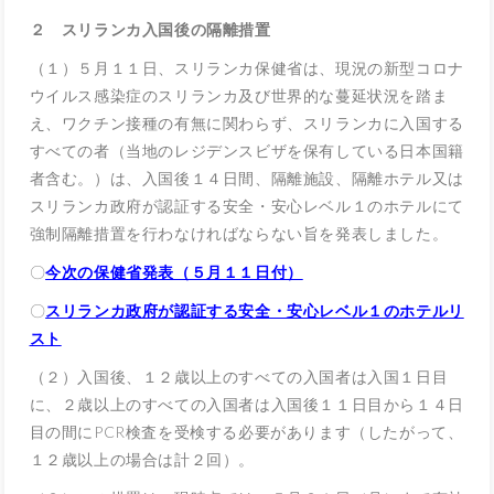
２ スリランカ入国後の隔離措置
（１）５月１１日、スリランカ保健省は、現況の新型コロナ
ウイルス感染症のスリランカ及び世界的な蔓延状況を踏ま
え、ワクチン接種の有無に関わらず、スリランカに入国する
すべての者（当地のレジデンスビザを保有している日本国籍
者含む。）は、入国後１４日間、隔離施設、隔離ホテル又は
スリランカ政府が認証する安全・安心レベル１のホテルにて
強制隔離措置を行わなければならない旨を発表しました。
〇
今次の保健省発表（５月１１日付）
〇
スリランカ政府が認証する安全・安心レベル１のホテルリ
スト
（２）入国後、１２歳以上のすべての入国者は入国１日目
に、２歳以上のすべての入国者は入国後１１日目から１４日
目の間にPCR検査を受検する必要があります（したがって、
１２歳以上の場合は計２回）。