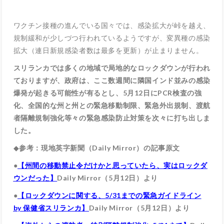
ワクチン接種の進んでいる国々では、感染拡大が峠を越え、
規制緩和が少しづつ行われているようですが、変異種の感染
拡大（連日新規感染者数は最多を更新）が止まりません。
スリランカでは多くの地域で局地的なロックダウンが行われ
ておりますが、政府は、ここ数週間に隣国インド並みの感染
爆発が起きる可能性が有るとし、5月12日にPCR検査の強
化、全国的な州と州との緊急移動制限、緊急外出規制、渡航
者隔離規制強化等々の緊急感染防止対策を次々に打ち出しま
した。
◆
参考：現地英字新聞（Daily Mirror）の記事原文
●
【州間の移動禁止令だけかと思っていたら、実はロックダ
ウンだった】
Daily Mirror（5月12日）より
●
【ロックダウンに関する、5/31までの緊急ガイドライン
by 保健省スリランカ】
Daily Mirror（5月12日）より