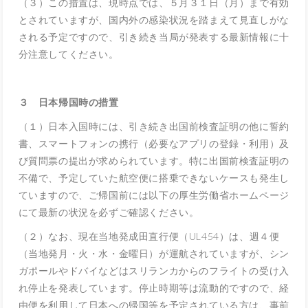
（３）この措置は、現時点では、５月３１日（月）まで有効
とされていますが、国内外の感染状況を踏まえて見直しがな
される予定ですので、引き続き当局が発表する最新情報に十
分注意してください。
３ 日本帰国時の措置
（１）日本入国時には、引き続き出国前検査証明の他に誓約
書、スマートフォンの携行（必要なアプリの登録・利用）及
び質問票の提出が求められています。特に出国前検査証明の
不備で、予定していた航空便に搭乗できないケースも発生し
ていますので、ご帰国前には以下の厚生労働省ホームページ
にて最新の状況を必ずご確認ください。
（２）なお、現在当地発成田直行便（UL454）は、週４便
（当地発月・火・水・金曜日）が運航されていますが、シン
ガポールやドバイなどはスリランカからのフライトの受け入
れ停止を発表しています。停止時期等は流動的ですので、経
由便を利用して日本への帰国等を予定されている方は、事前