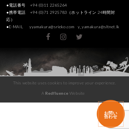
●電話番号 +94 (0)11 2265264
●携帯電話 +94 (0)71 2925783（ホットライン 24時間対
応）
●E-MAIL
yyamakura@srieko.com
y_yamakura@sltnet.lk
This website uses cookies to improve your experience.
A
Redfluence
Website
お問い
合わせ