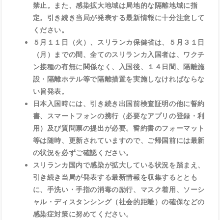
禁止。また、感染拡大地域は局地的な隔離地域に指
定。引き続き当局が発表する最新情報に十分注意して
ください。
５月１１日（火）、スリランカ保健省は、５月３１日
（月）までの間、全てのスリランカ入国者は、ワクチ
ン接種の有無に関係なく、入国後、１４日間、隔離施
設・隔離ホテル等で隔離措置を実施しなければならな
い旨発表。
日本入国時には、引き続き出国前検査証明の他に誓約
書、スマートフォンの携行（必要なアプリの登録・利
用）及び質問票の提出が必要。誓約書のフォーマット
等は随時、更新されていますので、ご帰国前には最新
の状況を必ずご確認ください。
スリランカ国内で感染が拡大している状況を踏まえ、
引き続き当局が発表する最新情報を収集するととも
に、手洗い・手指の消毒の励行、マスク着用、ソーシ
ャル・ディスタンシング（社会的距離）の確保などの
感染症対策に努めてください。