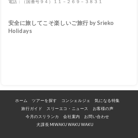
電話：（国番号９４）１１－２６９－３８３１
安全に旅してこそ楽しいご旅行 by Srieko
Holidays
ホーム
ツアーを探す
コンシェルジェ
気になる特集
旅行ガイド
スリーエコ・ニュース
お客様の声
今月のスリランカ
会社案内
お問い合わせ
犬課長 MIWAKU WAKU WAKU