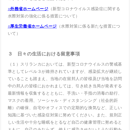
○外務省ホームページ
（新型コロナウイルス感染症に関する
水際対策の強化に係る措置について）
○厚生労働省ホームページ
（水際対策に係る新たな措置につ
いて）
３ 日々の生活における留意事項
（１）スリランカにおいては、新型コロナウイルスの警戒基
準としてレベル３が維持されていますが、感染拡大が継続し
ていることも踏まえ、当地の在留邦人の皆様及び当地を訪問
中の邦人の皆様におかれましては、引き続き当局が発表する
最新情報を収集するとともに、手洗い・手指の消毒の励行、
マスクの着用、ソーシャル・ディスタンシング（社会的距
離）の確保、自宅やオフィスでの定期的な換気など、正しい
知識に基づいた感染症対策に努めてください。また、規則正
しい生活や十分な睡眠をとるなど自己の健康管理に努めると
ともに、自己のみならず、他人に感染させないような行動を