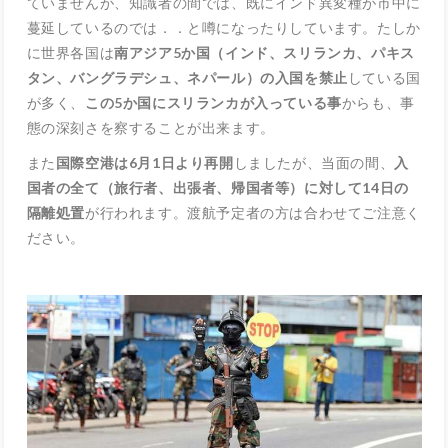
ていませんが、知識者の間では、既にインド異変種が市中に
蔓延しているのでは．．と噂になったりしています。たしか
に世界各国は
南アジア5か国（インド、スリランカ、パキス
タン、バングラデシュ、ネパール）の入国を禁止
している国
が多く、
この5か国にスリランカが入っている事
からも、事
態の深刻さを察することが出来ます。
また
国際空港は6月1日より再開
しましたが、当面の間、
入
国者の全て（旅行者、出張者、帰国者等）に対して14日の
隔離処置
が行われます。渡航予定者の方は合わせてご注意く
ださい。