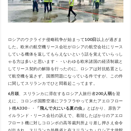
ロシアのウクライナ侵略戦争が始まって
100日
以上が過ぎま
した。欧米の航空機リース会社がロシアの航空会社にリース
している機体を返してもらえないという話を覚えていらっし
ゃる方は多いと思います・・いわゆる欧米諸国の経済制裁と
してリース契約の解除を行ったのに、ロシアは対抗処置とし
て航空機を返さず、国際問題になっている件ですが、この件
に関してスリランカでひと悶着起こってます。
6月頭
、スリランカに滞在するロシア人旅行者
200人弱
を迎
えに、コロンボ国際空港にフラフラやって来たアエロフロー
ト機
A330
・・
「飛んで火にいる夏の虫」
とばかり、原告ア
イルランド・リース会社の訴えで、着陸したばかりの
アエロ
フロート機に対しコロンボの高等裁判所より差し押さえ命令
が出され、スリランカ外務省と在スリランカ・ロシア大使館