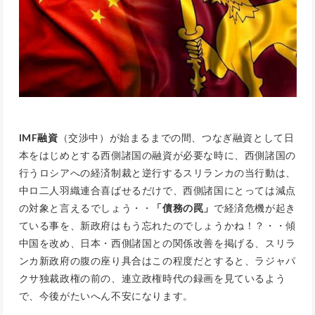
IMF融資
（交渉中）が始まるまでの間、つなぎ融資として日
本をはじめとする西側諸国の融資が必要な時に、西側諸国の
行うロシアへの経済制裁と逆行するスリランカの当行動は、
中ロ二人羽織連合喜ばせるだけで、西側諸国にとっては減点
の対象と言えるでしょう・・
「債務の罠」
で経済危機が起き
ている事を、新政府はもう忘れたのでしょうかね！？・・傾
中国を改め、日本・西側諸国との関係改善を掲げる、スリラ
ンカ新政府の腹の座り具合はこの程度だとすると、ラジャパ
クサ独裁政権の前の、連立政権時代の録画を見ているよう
で、今後がたいへん不安になります。