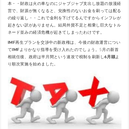
本・・財政は火の車なのにジャブジャブ支出し放題の放漫経
営で、財源が無くなると、兌換性のないお金を刷っては配る
の繰り返し・・これで金利を下げてるんですからインフレが
起きない訳がありません。結局外貨不足と相乗し巨大なトル
ネード並みの経済危機が起きてしまったわけです。
IMF
再生プランを交渉中の新政権は、今後の財政運営につい
て
IMF
よりかなり指導を受け入れたのでしょう。5月の新首
相就任後、政府は半月間という速攻で税制を刷新し
6月頭
よ
り順次実施を始めました。