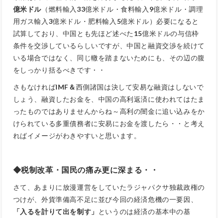
億米ドル
（燃料輸入
33
億米ドル・食料輸入
9
億米ドル・調理
用ガス輸入
3
億米ドル・肥料輸入
5
億米ドル）必要になると
試算しており、中国とも先ほど述べた
15
億米ドルの与信枠
条件を交渉しているらしいですが、中国と融資交渉を続けて
いる場合ではなく、同じ轍を踏まないためにも、その辺の腹
をしっかり括るべきです・・
さもなければ
IMF＆
西側諸国は決して安易な融資はしないで
しょう、融資したお金を、中国の高利返済に使われてはたま
ったものではありませんからね～高利の闇金に追い込みをか
けられている多重債務者に安易にお金を渡したら・・と考え
ればイメージがわきやすいと思います。
◆税制改革・国民の痛み更に深まる・・
さて、あまりに放漫運営をしていたラジャパクサ独裁政権の
つけが、外貨準備高不足に並び今回の経済危機の一要因、
「入るを計りて出を制す」
というのは経済の基本中の基