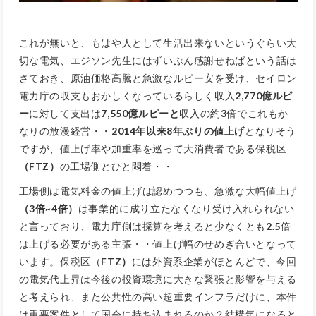
これが無いと、もはや人として生活出来ないというぐらい大
切な電気、エジソン先生にはずいぶん感謝せねばという話は
さておき、原油価格高騰と急激なルピー安を受け、セイロン
電力庁の収支もおかしくなっているらしく収入
2,770億ルピ
ー
に対して支出は
7,550億ルピーと
収入の約
3
倍でこれもか
なりの放漫経営・・
2014年以来8年ぶりの値上げ
となりそう
ですが、値上げ率や加重率を巡って大消費者である保税区
（FTZ）
の工場側とひと悶着・・
工場側は電気料金の値上げは認めつつも、急激な大幅値上げ
（3倍~4倍）
は事業的に成り立たなくなり受け入れられない
と言っており、電力庁側は採算を考えると少なくとも
2.5
倍
は上げる必要がある主張・・値上げ幅のせめぎ合いとなって
います。保税区（
FTZ）
には外資系企業がほとんどで、今回
の電気代上昇は今後の投資環境に大きな緊張と影響を与える
と考えられ、また公共性の高い超重要インフラだけに、本件
は重要案件として国会に持ち込まれるのか？結構気になると