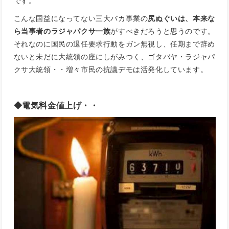
です。
こんな国益になってない三大バカ事業の
尻ぬぐいは、本来な
ら当事者のラジャパクサ一族
がすべきだろうと思うのです。
それなのに国民の退任要求行動をガン無視し、任期まで辞め
ないと未だに大統領の座にしがみつく、ゴタバヤ・ラジャパ
クサ大統領・・増々市民の抗議デモは活発化しています。
◆電気料金値上げ・・