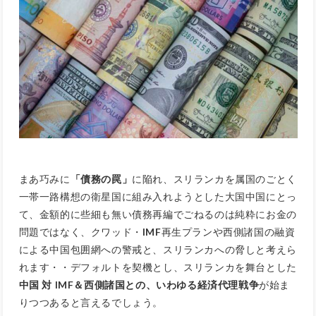
まあ巧みに
「債務の罠」
に陥れ、スリランカを属国のごとく
一帯一路構想の衛星国に組み入れようとした大国中国にとっ
て、金額的に些細も無い債務再編でごねるのは純粋にお金の
問題ではなく、クワッド・
IMF
再生プランや西側諸国の融資
による中国包囲網への警戒と、スリランカへの脅しと考えら
れます・・デフォルトを契機とし、スリランカを舞台とした
中国 対 IMF＆西側諸国との、いわゆる経済代理戦争
が始ま
りつつあると言えるでしょう。