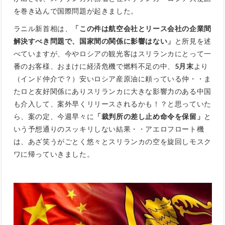
を巻き込んで国際問題が起きました。
ラニル新首相は、
「この件は航空会社とリース会社の企業間
解決すべき問題で、国家間の関係に影響はない」
と所見を述
べていますが、今やロシアの観光客はスリランカにとって一
番のお客様、おまけに経済危機で燃料不足の中、
5月末
より
（インド仲介で？）安いロシア産原油に頼っている仲・・ま
たロと友好関係にありスリランカに大きな影響力のある中国
も介入して、案外早くリリースされるかも！？と思っていた
ら、案の定、今週早々に
「裁判所の差し止め命令を保留」
と
いう予想通りのスッキリしない結果・・アエロフロート機
は、あざ笑うがごとく悠々とスリランカの空を旋回しモスク
ワに帰っていきました。