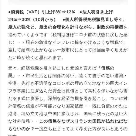
●消費税（VAT）引上げ8%⇒12% ●法人税引き上げ
24%⇒30%（10月から） ●個人所得税免税額見直し等々、
歳入の強化と、歳出の合理化を計りながら、財政の再構築
を
進めていくようです（税制はほぼコロナ前の状態に戻した感
じ）・・現在の急激なインフレに輪をかけるような増税で、
差して給料の上がらない一般市民にとっては当面辛く耐えが
たい時が続くと思われます。
元々、
経済危機を引き起こした元凶と言えば
「債務の
罠」
・・市民生活とは関係の薄い、遠くて勝手の悪い港湾・
空港、先行き不透明なコロンボの埋め立て地などの巨大イン
フラ事業に注ぎ込んだ資金は負債として高利を伴いながら雪
だるま式に膨張し、深刻な経済危機を引き起こし、ついに対
外債務の償還が不可能となり国家破産・・既に負債のかたに
港湾、埋め立て地は中国に接収され、国民に残ったのは巨大
な対外債務・・
この債務をなぜスリランカ国民が払わねばな
らないのか？
一度立ち止まってよく考えた方が良いと思うの