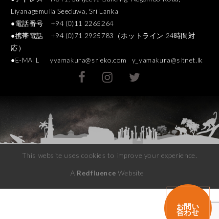
Liyanagemulla Seeduwa, Sri Lanka
●電話番号 +94 (0)11 2265264
●携帯電話 +94 (0)71 2925783（ホットライン 24時間対
応）
●E-MAIL
yyamakura@srieko.com
y_yamakura@sltnet.lk
This website uses cookies to improve your experience.
A
Redfluence
Website
お問い
合わせ