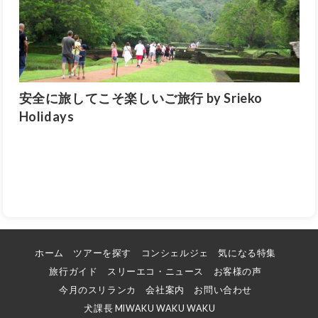
安全に旅してこそ楽しいご旅行 by Srieko
Holidays
ホーム
ツアーを探す
コンシェルジェ
気になる特集
旅行ガイド
スリーエコ・ニュース
お客様の声
今月のスリランカ
会社案内
お問い合わせ
犬課長 MIWAKU WAKU WAKU