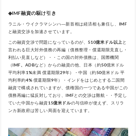
◆IMF融資の駆け引き
ラニル・ウイクラマシンハ―新首相は経済相も兼任し、
IMF
と融資交渉を加速させています。
この融資交渉で問題になっているのが、
510億米ドル以上
と
言われる巨大対外債務の再編（債務整理・償還期限見直し・
利払い見直しなど）・・この国の対外債務は、国際機関
（
IMF、ADB
など）からの融資の他、日本（約
50
億米ドル
平均利率
1%
未満 償還期限
29
年）・中国（約
50
億米ドル 平
均利率約
4%
償還期限
9
年）・インドをはじめとする二国間
融資で構成されていますが、債権国の一つである中国がこの
債務再編に猛反対しており、
IMF
との交渉は難航・・予定し
ていた中国から融資
15億米ドル
の与信枠が使えず、スリラ
ンカ新政府は苦しい局面を迎えています。