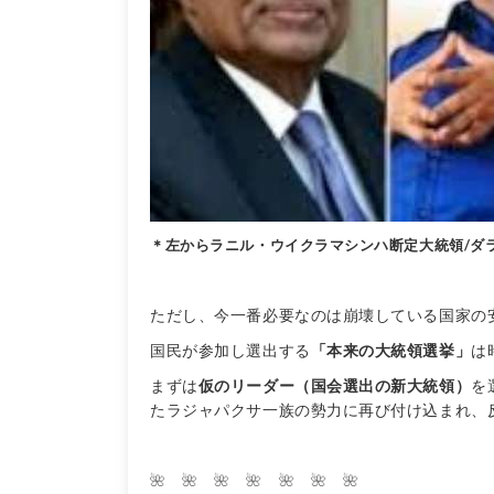
＊左からラニル・ウイクラマシンハ断定大統領/ダラ
ただし、今一番必要なのは崩壊している国家の
国民が参加し選出する
「本来の大統領選挙」
は
まずは
仮のリーダー（国会選出の新大統領）
を
たラジャパクサ一族の勢力に再び付け込まれ、
🌺 🌺 🌺 🌺 🌺 🌺 🌺