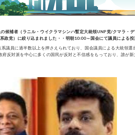
の候補者（ラニル・ウイクラマシンハ暫定大統領UNP党/クマラ・ディ
族系政党）に絞り込まれました・・明朝10:00～国会にて議員による
族系議員に過半数以上を押さえられており、国会議員による大統領選
政府反対派を中心に多くの国民が反対と不信感をもっており、誰が新