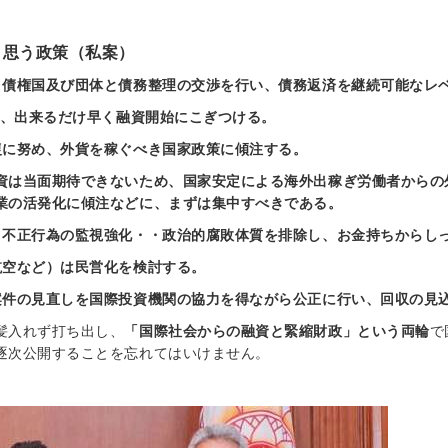
と思う政策（私案）
、債権国及び団体と債務整理の交渉を行い、債務返済を継続可能なレ
い、出来るだけ早く融資開始にこぎつける。
復に努め、外貨を稼ぐべき国家政策に傾注する。
資は当面期待できないため、国家安定による海外出稼ぎ労働者からの
業の活発化に傾注などに、まずは集中すべきである。
・不正行為の監視強化・・政治的腐敗体質を排除し、お金持ちからし
航空など）は民営化を検討する。
案件の見直しを国際投資機関の協力を得ながら公正に行い、回収の見
髪入れず打ち出し、
「国際社会からの融資と緊縮財政」という両輪
で
逐次公開することを忘れてはいけません。