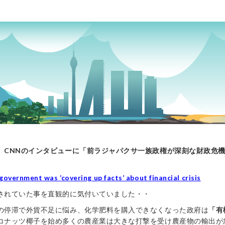
、CNNのインタビューに「前ラジャパクサ一族政権が深刻な財政危
government was ‘covering up facts’ about financial crisis
されていた事を直観的に気付いていました・・
の停滞で外貨不足に悩み、化学肥料を購入できなくなった政府は
「有
コナッツ椰子を始め多くの農産業は大きな打撃を受け農産物の輸出が