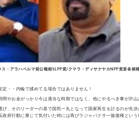
ス・アラハペルマ前公報相SLPP党/クマラ・ディサナヤカNPP党首各候
安定・・内輪で揉めてる場合ではありません！
時間やお金がっかり今は適当な時期ではなく、他にやるべき事が沢山
選び、そのリーダーの基で国民一丸となって国家再生を計るのが先決
反政府行動に乗じて気付いた時には再びラジャパクサ一族復権という