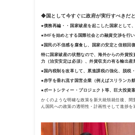
◆国として今すぐに政府が実行すべきだ
●債務再編・・国家破産を起こした国家として
●IMFを始めとする国際社会との融資交渉を行
●国民の不信感を腐食し、国家の安定と信頼回
特に国家破産の状態なので、海外からの外貨投
力（治安安定は必須）、外貨収支の有る輸出産
●国内税制を改革して、累進課税の強化、脱税
●赤字を垂れ流す国営企業（例えばスリランカ
●ポートシティー・プロジェクト等、巨大投資
かくのような明確な政策を新大統領就任後、間
ん国民への政策の透明性・計画性そして進捗を