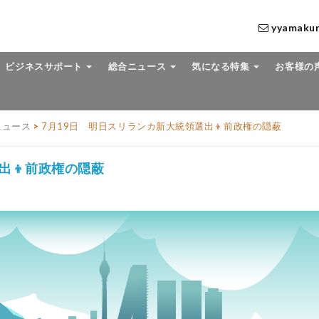
yyamaku
ビジネスサポート
総合ニュース
気になる特集
お客様の
ニュース
>
7月19日 明日スリランカ新大統領選出👦前政権の隠蔽
出👦前政権の隠蔽