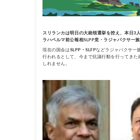
スリランカは明日の大統領選挙を控え、本日3人
ラハペルマ前公報相SLPP党・ラジャパクサ一
現在の国会は
SLPP・SLFP
などラジャパクサ一
行われるとして、今まで抗議行動を行ってきた
しれません。