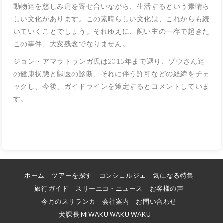
動物達を慈しみ肩を寄せ合いながら、生活するという素晴ら
しい文化があります。この素晴らしい文化は、これからも続
いていくことでしょう。それゆえに、飼い主の一存で起きた
この事件、大変残念でなりません。
ジョン・アマラトゥンガ氏は2015年まで遡り、ゾウさん達
の健康状態と獣医の診断、それに伴う許可などの経緯をチェ
ックし、今後、ガイドラインを策定するとコメントしていま
す。
ホーム
ツアーを探す
コンシェルジェ
気になる特集
旅行ガイド
スリーエコ・ニュース
お客様の声
今月のスリランカ
会社案内
お問い合わせ
犬課長 MIWAKU WAKU WAKU