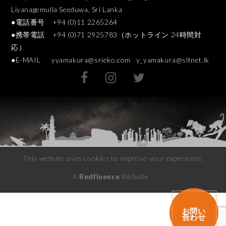
Liyanagemulla Seeduwa, Sri Lanka
●電話番号 +94 (0)11 2265264
●携帯電話 +94 (0)71 2925783（ホットライン 24時間対
応）
●E-MAIL
yyamakura@srieko.com
y_yamakura@sltnet.lk
This website uses cookies to improve your experience.
A
Redfluence
Website
お問い
合わせ