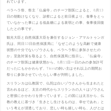
れています。
ペラヘラ祭、祭主「仏歯寺」のチーフ獣医によると、8月13
日の朝動けなくなり、診察によると前日夜より、食事をとっ
ていなかった事による低血糖による衰弱との事、食事後回復
したとの事です。
観光大臣と自然保護大臣を兼任するジョン・アマルトゥンガ
氏は、同日13日自然保護局に「なぜこのような高齢で健康
状態の十分でないゾウさんを、ペラヘラ祭に参加させたの
か」至急対策を取るよう、自然保護局に指示し、「仏歯寺」
のチーフ獣医は健康状態から、8月11日一日のみの参加許可
だったにもかかわらず、Tikiriの飼い主はそれ以上の期間お
祭りに参加させていたらしい事が判明しました。
スリランカは仏教国で、仏陀は白いゾウさんから生まれたと
言われるほど、太古の時代からスリランカの人々はゾウさん
と密接にかかわりを持っています。この国には太古から、仏
教の教えに基づき「生きとし生けるものは、幸せであれ」と
いう考えが浸透しており、悲しい時も嬉しい時も、人びとは