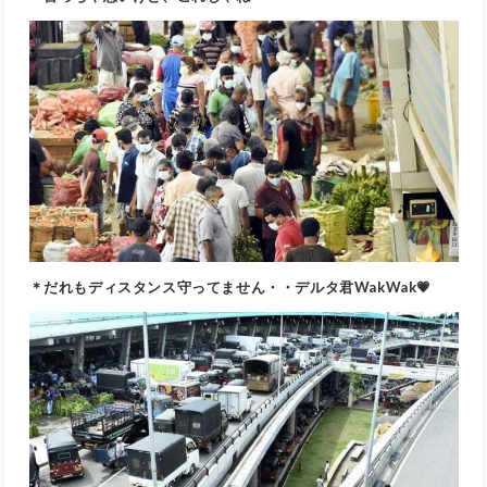
＊だれもディスタンス守ってません・・デルタ君WakWak💗