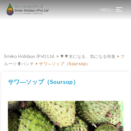
MENU
Toggle
navigation
Srieko Holidays (Pvt) Ltd.
>
🌳🌳木になる、気になる特集
>
フ
ルーツ🥊パンチ
>
サワ―ソップ（Soursop）
サワ―ソップ（Soursop）