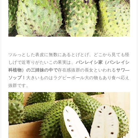
ツルっとした表皮に無数にあるとげとげ、どこから見ても怪
しげで近寄りがたいこの果実は、
バンレイシ家（バンレイシ
科植物）の三姉妹の中で
存在感抜群の長女といわれる
サワ―
ソップ！
大きいものはラグビーボール大の物もあり食べ応え
抜群です。