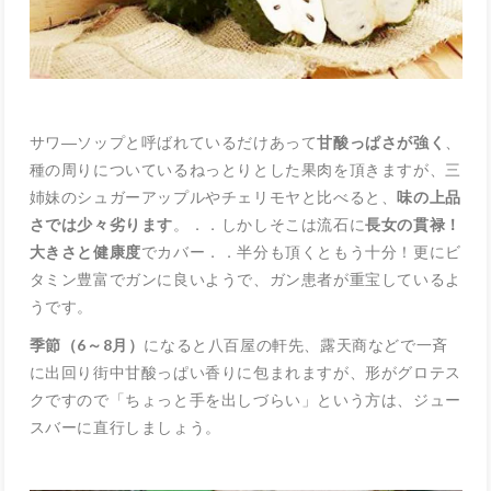
サワ―ソップと呼ばれているだけあって
甘酸っぱさが強く
、
種の周りについているねっとりとした果肉を頂きますが、三
姉妹のシュガーアップルやチェリモヤと比べると、
味の上品
さでは少々劣ります
。．．しかしそこは流石に
長女の貫禄！
大きさと健康度
でカバー．．半分も頂くともう十分！更にビ
タミン豊富でガンに良いようで、ガン患者が重宝しているよ
うです。
季節（6～8月）
になると八百屋の軒先、露天商などで一斉
に出回り街中甘酸っぱい香りに包まれますが、形がグロテス
クですので「ちょっと手を出しづらい」という方は、ジュー
スバーに直行しましょう。