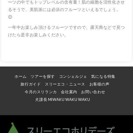
ーツの中でもトップレベルの含有量！肌の細胞を活性化させ
るそうで、美肌派には必須のフルーツといえるでしょう。
😊
一年中お楽しみ頂けるフルーツですので、露天商などで見つ
けたら是非お楽しみください。
ホーム
ツアーを探す
コンシェルジェ
気になる特集
旅行ガイド
スリーエコ・ニュース
お客様の声
今月のスリランカ
会社案内
お問い合わせ
犬課長 MIWAKU WAKU WAKU