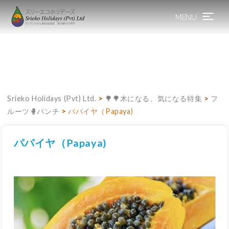
MENU
Toggle
navigation
Srieko Holidays (Pvt) Ltd.
>
🌳🌳木になる、気になる特集
>
フ
ルーツ🥊パンチ
>
パパイヤ（Papaya)
パパイヤ（Papaya)