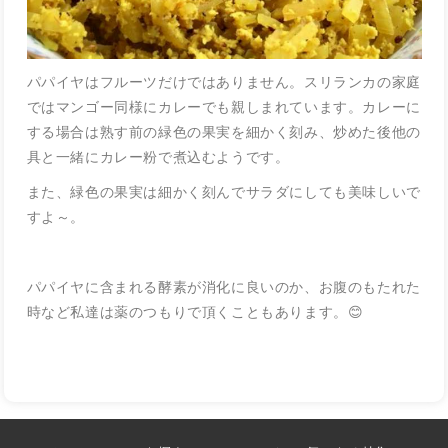
パパイヤはフルーツだけではありません。スリランカの家庭
ではマンゴー同様にカレーでも親しまれています。カレーに
する場合は熟す前の緑色の果実を細かく刻み、炒めた後他の
具と一緒にカレー粉で煮込むようです。
また、緑色の果実は細かく刻んでサラダにしても美味しいで
すよ～。
パパイヤに含まれる酵素が消化に良いのか、お腹のもたれた
時など私達は薬のつもりで頂くこともあります。😊