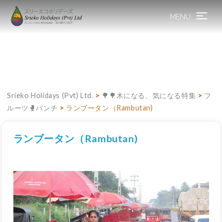
MENU
Toggle
navigation
Srieko Holidays (Pvt) Ltd.
>
🌳🌳木になる、気になる特集
>
フ
ルーツ🥊パンチ
>
ランブータン（Rambutan)
ランブータン（Rambutan)