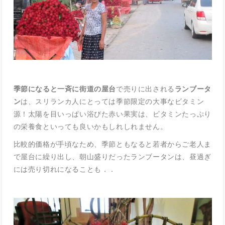
季節になると一斉に街道の屋台
で売りに出される
ランブータ
ン
は、スリランカ人にとっては季節限定の大事なビタミン
源！太陽を目いっぱい浴びた赤い果実は、ビタミンたっぷり
の栄養食といっても良いかもしれしれません。
比較的価格が手頃なため、季節ともなると若者からご老人ま
で屋台に繰り出し、朝山盛りだったランブータンは、昼過ぎ
には売り切れになることも．．