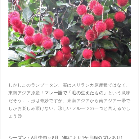
しかしこのランブータン、実はスリランカ原産種ではなく、
東南アジア原産！
マレー語で「毛の生えたもの」
という意味
だそう．．形は奇妙ですが、東南アジアから南アジア一帯で
しかお楽しみ頂けない、珍しいフルーツの一つと言えるでし
ょう😊
シーズン：6月中旬～8月（年により1か月程のズレあり）