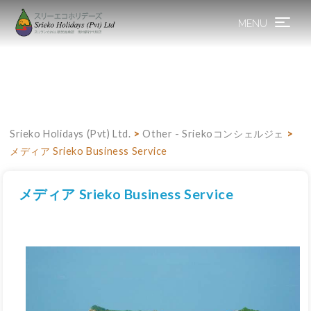
MENU
Toggle
navigation
Srieko Holidays (Pvt) Ltd.
>
Other - Sriekoコンシェルジェ
>
メディア Srieko Business Service
メディア Srieko Business Service