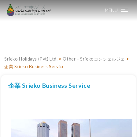
MENU
Toggle
navigation
Srieko Holidays (Pvt) Ltd.
>
Other - Sriekoコンシェルジェ
>
企業 Srieko Business Service
企業 Srieko Business Service