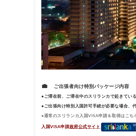
💼
ご出張者向け特別
パッケージ内容
●ご滞在前、ご滞在中のスリランカで起きてい
●ご出張向け特別入国許可手続が必要な場合、
●
通常のスリランカ入国VISA申請＆取得はこち
入国VISA申請
政府公式サイト