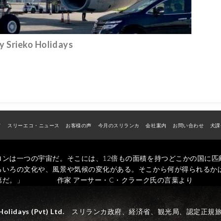
eko Holidays
ド
スリーエコ・ニュース
お客様の声
今月のスリランカ
会社案内
お問い合わせ
犬課
ロンは一つの宇宙だ。そこには、12倍もの面積を持つどこかの国に匹
ろいろの文化や、風景や気候の変化がある。そこから何が得られるか
第だ。」 作家 アーサー・C・クラーク氏の言葉より
Holidays (Pvt) Ltd.
スリランカ政府、経済省、観光局、認定正規