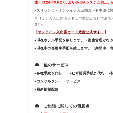
注）2024年9月27日よりeVISAシステム廃
●
スリランカ・オンライン入出国カード申請に
スリランカ入出国カードは空港に設置してある
さい。
【
オンライン入出国カード政府公式サイト
】
●滞在ホテル手配を致します。（衛生管理が行
●滞在中の専用車手配を致します。（期間中、専
💼
他のサービス
●各種手続き代行 ●ビザ延長手続き代行 ●特
●コンサルタント・サービス
●最新情報配信
💼
ご出張に関しての留意点