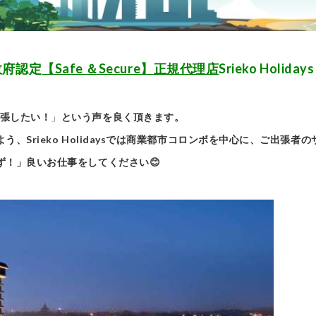
政府認定
【Safe ＆Secure】正規代理店
Srieko Holid
張したい！
」
という声を良く頂きます。
、Srieko Holidaysでは商業都市コロンボを中心に、ご出張者
ず！」良いお仕事をしてください😊