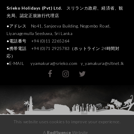
Srieko Holidays (Pvt) Ltd.
スリランカ政府、経済省、観
光局、認定正規旅行代理店
●アドレス No41, Sanjeeva Building, Negombo Road,
Liyanagemulla Seeduwa, Sri Lanka
●電話番号 +94 (0)11 2265264
●携帯電話 +94 (0)71 2925783（ホットライン 24時間対
応）
●E-MAIL
yyamakura@srieko.com
y_yamakura@sltnet.lk
This website uses cookies to improve your experience.
A
Redfluence
Website