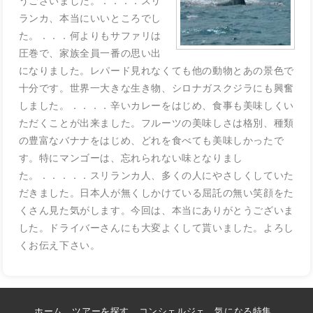
うございました。．．．．スリ
ランカ、本当にいいところでし
た。．．．何よりもサファリは
圧巻で、家族全員一番の思い出
になりました。レパード見れなくても他の動物とあの景色で
十分です。世界一大きな生き物、シロナガスクジラにも興奮
しました。．．．．辛いカレーをはじめ、食事も美味しくい
ただくことが出来ました。フルーツの美味しさは格別、種類
の豊富なバナナをはじめ、どれを食べても美味しかったで
す。特にマンゴーは、忘れられない味となりまし
た。．．．．．スリランカ人、多くの人にやさしくしていた
だきました。日本人が無くしかけている屈託の無い笑顔をた
くさん見た気がします。今回は、本当にありがとうございま
した。ドライバーさんにも大変よくして貰いました。よろし
くお伝え下さい。
ホーム
ツアーを探す
コンシェルジェ
気になる特集