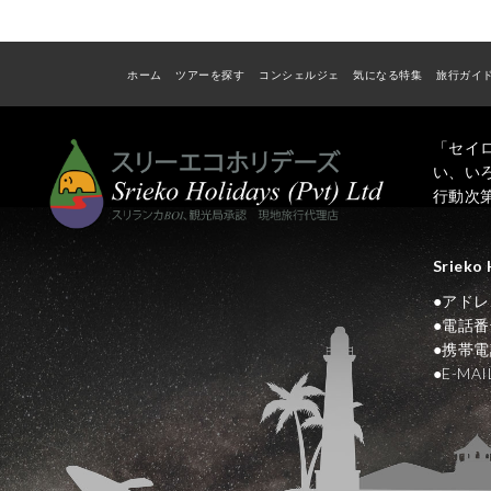
ホーム
ツアーを探す
コンシェルジェ
気になる特集
旅行ガイ
「セイ
い、い
行動次
Srieko 
●アドレス N
●電話番号
●携帯電話
●E-M