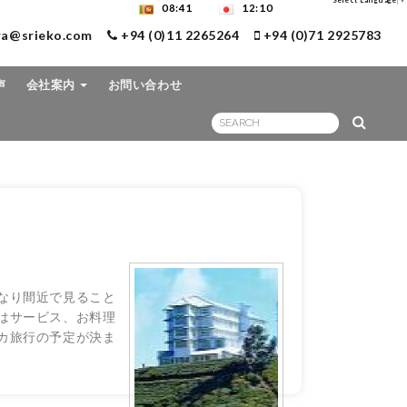
Select Language
▼
08:41
12:10
ra@srieko.com
+94 (0)11 2265264
+94 (0)71 2925783
声
会社案内
お問い合わせ
なり間近で見ること
はサービス、お料理
カ旅行の予定が決ま