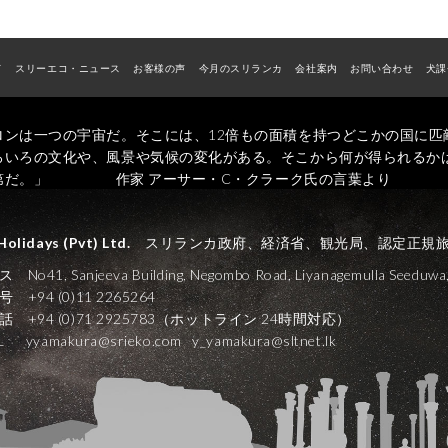
ド
スリーエコ・ニュース
お客様の声
今月のスリランカ
会社案内
お問い合わせ
犬課
ロンは一つの宇宙だ。そこには、12倍もの面積を持つどこかの国に匹
ろいろの文化や、風景や気候の変化がある。そこから何が得られるか
第だ。」 作家 アーサー・C・クラーク氏の言葉より
Holidays (Pvt) Ltd.
スリランカ政府、経済省、観光局、認定正規
o41, Sanjeeva Building, Negombo Road, Liyanagemulla Seeduwa, 
 +94 (0)11 2265264
 +94 (0)71 2925783（ホットライン 24時間対応）
AIL
yyamakura@srieko.com
y_yamakura@sltnet.lk