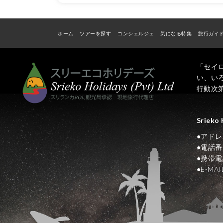
ホーム
ツアーを探す
コンシェルジェ
気になる特集
旅行ガイ
「セイ
い、い
行動次
Srieko 
●アドレス N
●電話番号
●携帯電話
●E-M