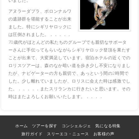
いました。
アヌラーダプラ、ポロンナルワ
の遺跡群を堪能することが出来
ました。特にシギリヤロックに
は圧倒されました。．．．．．
70歳代がほとんどの私たちのグループでも親切なサポータ
ーさんに手伝ってもらいながらシギリヤロック登頂を果たす
ことが出来て、大変満足しています。宿泊ホテルの近くでの
ロリスツアーは、森のなか暗い道を歩き少し不安になりまし
たが、ナビゲーターの方も親切で、あっという間の2時間で
した。少し離れていましたが、ロリスに会えた時は感激でし
た。．．．．．またスリランカに行きたいと思います。その
時はまたよろしくお願いいたします。．．．．
ホーム
ツアーを探す
コンシェルジェ
気になる特集
旅行ガイド
スリーエコ・ニュース
お客様の声