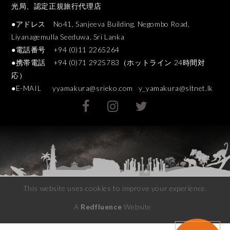
光局、認定正規旅行代理店
●アドレス No41, Sanjeeva Building, Negombo Road,
Liyanagemulla Seeduwa, Sri Lanka
●電話番号 +94 (0)11 2265264
●携帯電話 +94 (0)71 2925783（ホットライン 24時間対
応）
●E-MAIL
yyamakura@srieko.com
y_yamakura@sltnet.lk
This website uses cookies to improve your experience.
A
Redfluence
Website