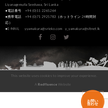
Liyanagemulla Seeduwa, Sri Lanka
●電話番号 +94 (0)11 2265264
●携帯電話 +94 (0)71 2925783（ホットライン 24時間対
応）
●E-MAIL
yyamakura@srieko.com
y_yamakura@sltnet.lk
This website uses cookies to improve your experience.
A
Redfluence
Website
お問い
合わせ