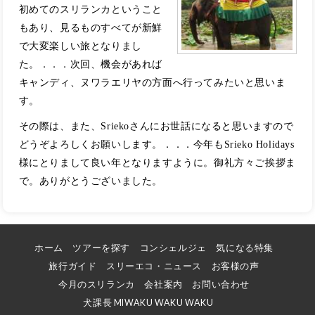
初めてのスリランカということ
もあり、見るものすべてが新鮮
で
大変楽しい旅となりまし
た。．．．
次回、機会があれば
キャンディ、ヌワラエリヤの方面へ行ってみたいと思いま
す。
その際は、また、Sriekoさんにお世話になると思いますので
どうぞよろしくお願いします。．．．
今年もSrieko Holidays
様にとりまして良い年となりますように。
御礼方々ご挨拶ま
で。
ありがとうございました。
ホーム
ツアーを探す
コンシェルジェ
気になる特集
旅行ガイド
スリーエコ・ニュース
お客様の声
今月のスリランカ
会社案内
お問い合わせ
犬課長 MIWAKU WAKU WAKU