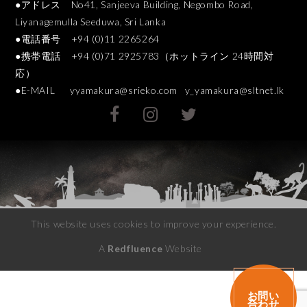
●アドレス No41, Sanjeeva Building, Negombo Road,
Liyanagemulla Seeduwa, Sri Lanka
●電話番号 +94 (0)11 2265264
●携帯電話 +94 (0)71 2925783（ホットライン 24時間対
応）
●E-MAIL
yyamakura@srieko.com
y_yamakura@sltnet.lk
This website uses cookies to improve your experience.
A
Redfluence
Website
お問い
合わせ