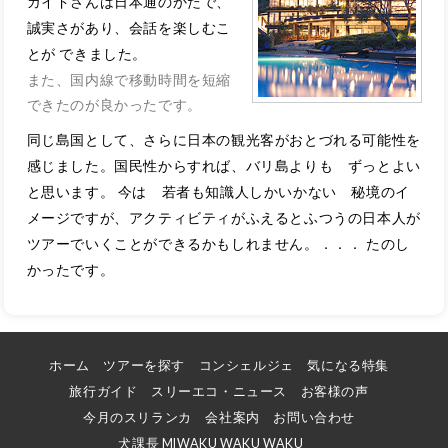
ガイドさんは日本通のかたで、
誠実さがあり、会話を楽しむこ
とが
できました。
また、国内線で移動時間を短縮
できたのが良かったです。
同じ島国として、さらに日本の観光客がおとづれる可能性を
感じました。
国民性からすれば、バリ島よりも ずっとよい
と思います。
今は 若者も知識人しかいかない 秘境のイ
メージですが、アクティビティがふ
えるとふつうの日本人が
ツアーでいくことができるかもしれません。．．．
たのし
かったです。
ホーム
ツアーを探す
コンシェルジェ
気になる特集
旅行ガイド
スリーエコ・ニュース
お客様の声
今月のスリランカ
会社案内
お問い合わせ
犬課長 MIWAKU WAKU WAKU