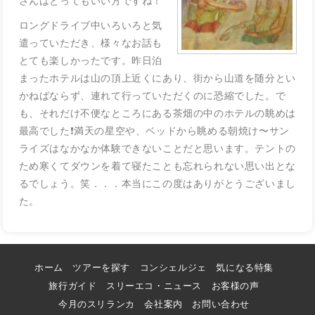
さんはとってもいい方ですね！
ロングドライブ中いろいろと気
遣っていただき、様々なお話も
とても楽しかったです。昨日泊
まったホテルは山の頂上近くにあり、街から山道を随分とい
かねばならず、連れて行っていただくのに恐縮でした。で
も、それだけ不便なところにある茶畑の中のホテルの眺めは
最高でした❗️満天の星空や、ベッドから眺める朝焼け〜サン
ライズはなかなか体験できないことだと思います。テントの
ため寒くてダウンを着て寝たことも忘れられない思い出とな
るでしょう。笑．．．本当にこの度はありがとうございまし
た。
ホーム
ツアーを探す
コンシェルジェ
気になる特集
旅行ガイド
スリーエコ・ニュース
お客様の声
今月のスリランカ
会社案内
お問い合わせ