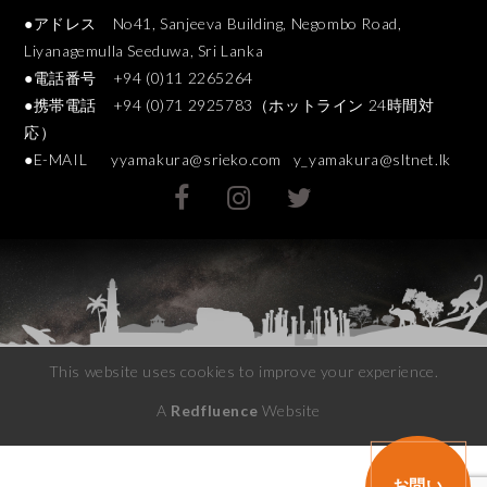
●アドレス No41, Sanjeeva Building, Negombo Road,
Liyanagemulla Seeduwa, Sri Lanka
●電話番号 +94 (0)11 2265264
●携帯電話 +94 (0)71 2925783（ホットライン 24時間対
応）
●E-MAIL
yyamakura@srieko.com
y_yamakura@sltnet.lk
This website uses cookies to improve your experience.
A
Redfluence
Website
お問い