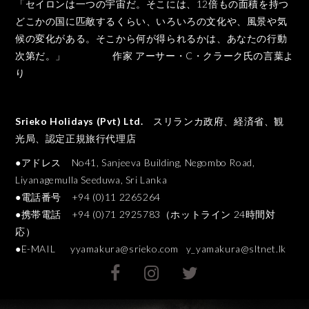
「セイロンは一つの宇宙だ。そこには、12倍もの面積を持つ
どこかの国に匹敵するくらい、いろいろの文化や、風景や気
候の変化がある。そこから何が得られるかは、あなたの行動
次第だ。」 作家 アーサー・C・クラーク氏の言葉よ
り
Srieko Holidays (Pvt) Ltd.
スリランカ政府、経済省、観
光局、認定正規旅行代理店
●アドレス No41, Sanjeeva Building, Negombo Road,
Liyanagemulla Seeduwa, Sri Lanka
●電話番号 +94 (0)11 2265264
●携帯電話 +94 (0)71 2925783（ホットライン 24時間対
応）
●E-MAIL
yyamakura@srieko.com
y_yamakura@sltnet.lk