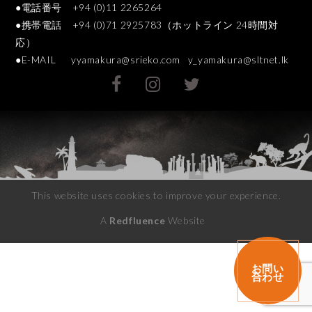
●電話番号 +94 (0)11 2265264
●携帯電話 +94 (0)71 2925783（ホットライン 24時間対
応）
●E-MAIL
yyamakura@srieko.com
y_yamakura@sltnet.lk
This website uses cookies to improve your experience.
A
Redfluence
Website
お問い
合わせ