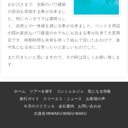
おかげさまで、念願のバワ建築
の宿泊を堪能する事が出来まし
た。特にカンダラマは素晴らし
く、自然との一体感を感じる事が出来ました。ベントタ周辺
の隠れ家的なバワ建築のホテルにも泊まる事が出来て大変満
足です。移動時間も余裕を持って組んで頂いたおかげで、途
中気になる街に立寄ったりと楽しいものでした。
また行きたいと思いますので、その時は宜しくお願い致しま
す。
ホーム
ツアーを探す
コンシェルジェ
気になる特集
旅行ガイド
スリーエコ・ニュース
お客様の声
今月のスリランカ
会社案内
お問い合わせ
犬課長 MIWAKU WAKU WAKU