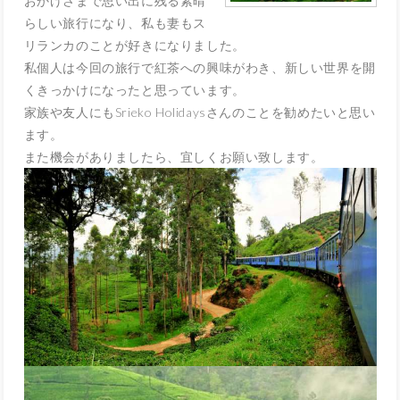
おかげさまで思い出に残る素晴
らしい旅行になり、
私も妻もス
リランカのことが好きになりました。
私個人は今回の旅行で紅茶への興味がわき、
新しい世界を開
くきっかけになったと思っています。
家族や友人にもSrieko Holidaysさんのことを勧めたいと思い
ます。
また機会がありましたら、宜しくお願い致します。