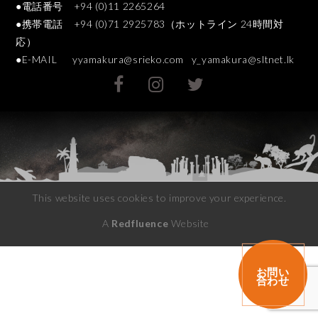
●電話番号 +94 (0)11 2265264
●携帯電話 +94 (0)71 2925783（ホットライン 24時間対
応）
●E-MAIL
yyamakura@srieko.com
y_yamakura@sltnet.lk
This website uses cookies to improve your experience.
A
Redfluence
Website
お問い
合わせ