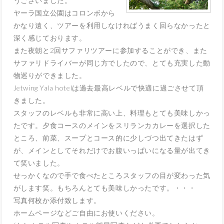
うご
ざいました。
ヤーラ国立公園はコロンボから
かなり遠く、
ツアーを利用しなければうまく回らなかったと
深く感じております
。
また夜朝と2回サファリツアーに参加することができ、
また
サファリドライバーが同じ方でしたので、
とても充実した動
物巡りができました。
Jetwing Yala hotelは過去最高レベルで快適に過ごさせて頂
きました。
スタッフのレベルも非常に高い上、
料理もとても美味しかっ
たです。
夕食コースのメインをスリランカカレーを選択した
ところ、前菜、
スープとコース的に少しづつ出てきたはず
が、
メインとしてそれだけでお腹いっぱいになる量が出てき
て笑いまし
た。
せっかくなので手で食べたところスタッフの目が変わった気
がしま
す笑。もちろんとても美味しかったです。・・・
写真何枚か添付致します。
ホームページなどご自由にお使いください。