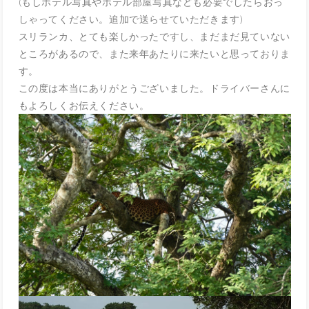
(
もしホテル写真やホテル部屋写真なども必要でしたらおっ
しゃって
ください。追加で送らせていただきます)
スリランカ、とても楽しかったですし、
まだまだ見ていない
ところがあるので、
また来年あたりに来たいと思っておりま
す。
この度は本当にありがとうございました。ドライバーさんに
もよろしくお伝えください。