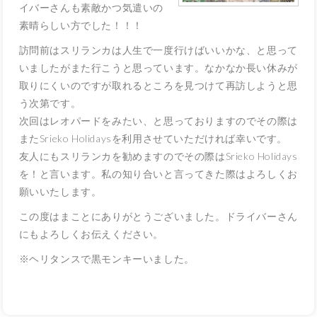
イバーさんも素敵かつ気
遣いの
素晴らしい方でした！！！
訪問前はスリランカは人生で一度行けばいいかな、と思って
いまし
たがまた行こうと思っています。なかなか長い休みが
取りにくいの
ですが取れるところを見つけて再訪しようと思
う次第です。
次回はレオパードをみたい、と思っておりますのでその際は
またS
rieko Holidaysを利用させていただければ幸いです。
友人にもスリランカを勧めますのでその際はSrieko Holidays
を！と言います。私の知り合いと言ってきた際はよろしくお
願いいたします。
この度はまことにありがとうございました。ドライバーさん
にもよろ
しくお伝えください。
※ヘリタンスで黒モンキーいました。