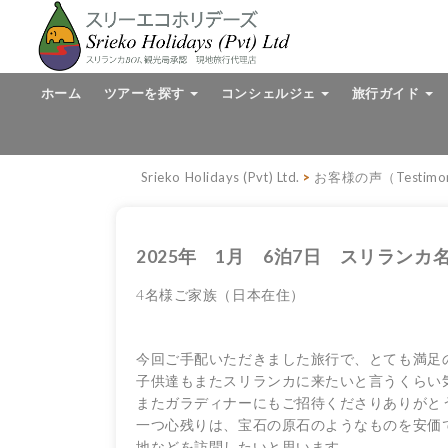
ホーム
ツアーを探す
コンシェルジェ
旅行ガイド
Srieko Holidays (Pvt) Ltd.
>
お客様の声（Testimon
2025年 1月 6泊7日 スリラン
4名様ご家族（日本在住）
今回ご手配いただきました旅行で、
とても満足
子供達もまたスリランカに来たいと言うくらい
またガラディナーにもご招待くださりありがと
一つ心残りは、
宝石の原石のようなものを安価
地などを訪問したいと思
います。