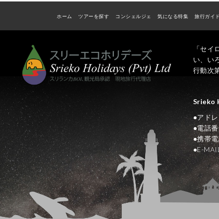
ホーム
ツアーを探す
コンシェルジェ
気になる特集
旅行ガイ
「セイ
い、い
行動次
Srieko 
●アドレス N
●電話番号
●携帯電話
●E-M