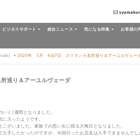
yyamaku
ビジネスサポート
総合ニュース
気になる特集
お客様の
ials）
>
2025年 1月 6泊7日 スリランカ名所巡り＆アーユルヴェー
カ名所巡り＆アーユルヴェーダ
のいく1週間となりました。
気に入ったようです
。
うございました。
家族での思い出に残る大晦日となりました。
で入手したかったのですが、
今回行ったお店名は入手できませんでし