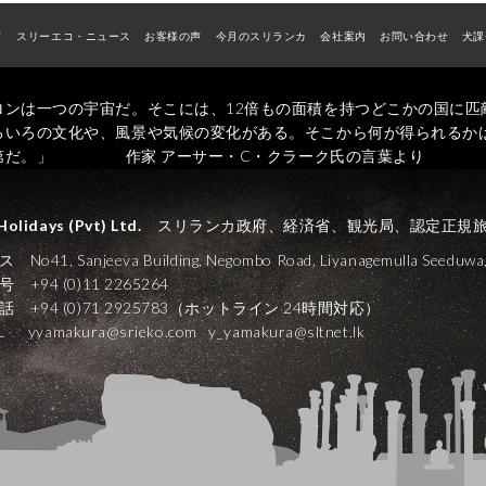
ド
スリーエコ・ニュース
お客様の声
今月のスリランカ
会社案内
お問い合わせ
犬課
ロンは一つの宇宙だ。そこには、12倍もの面積を持つどこかの国に匹
ろいろの文化や、風景や気候の変化がある。そこから何が得られるか
第だ。」 作家 アーサー・C・クラーク氏の言葉より
Holidays (Pvt) Ltd.
スリランカ政府、経済省、観光局、認定正規
o41, Sanjeeva Building, Negombo Road, Liyanagemulla Seeduwa, 
 +94 (0)11 2265264
 +94 (0)71 2925783（ホットライン 24時間対応）
AIL
yyamakura@srieko.com
y_yamakura@sltnet.lk