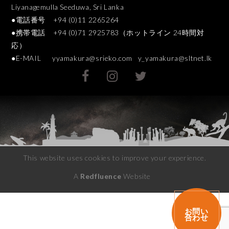
Liyanagemulla Seeduwa, Sri Lanka
●電話番号 +94 (0)11 2265264
●携帯電話 +94 (0)71 2925783（ホットライン 24時間対
応）
●E-MAIL
yyamakura@srieko.com
y_yamakura@sltnet.lk
This website uses cookies to improve your experience.
A
Redfluence
Website
お問い
合わせ