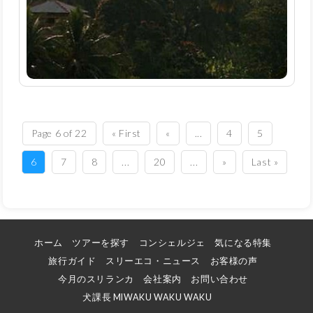
Page 6 of 22
« First
«
...
4
5
6
7
8
...
20
...
»
Last »
ホーム
ツアーを探す
コンシェルジェ
気になる特集
旅行ガイド
スリーエコ・ニュース
お客様の声
今月のスリランカ
会社案内
お問い合わせ
犬課長 MIWAKU WAKU WAKU