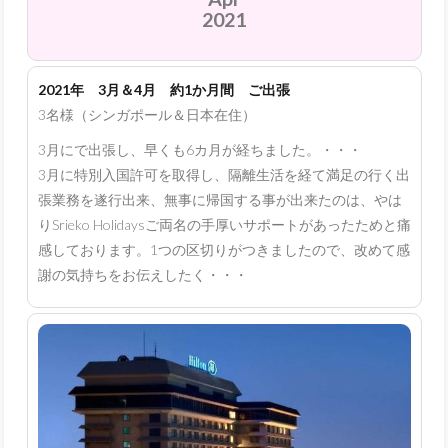
2021
2021年 3月＆4月 約1か月間 ご出張
3名様（シンガポール＆日本在住）
3月にで出張し、早くも6カ月が経ちました。・・・
3月に特別入国許可を取得し、隔離生活を経て満足の行く出
張業務を遂行出来、無事に帰国する事が出来たのは、やは
りSrieko Holidaysご両名の手厚いサポートがあったためと痛
感しております。1つの区切りがつきましたので、改めて感
謝の気持ちをお伝えしたく・・・