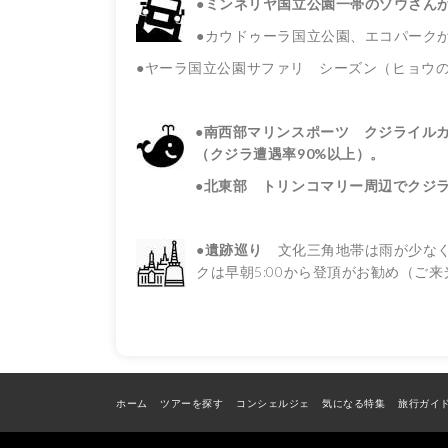
●
ミンネリヤ国立公園一帯のゾウさん
●カウドゥーラ国立公園、エコパークが
●ヤーラ国立公園サファリ シーズン（ヒョウの
●南西部マリンスポーツ クジライル
（クジラ遭遇率90%以上）。
●北東部 トリンコマリー周辺でクジ
●
遺跡巡り
文化三角地帯は雨が少なく
クは早朝5:00から登頂がお勧め（
ホーム
ツアーを探す
コンシェルジェ
気になる特集
旅行ガイ