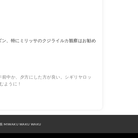
ズン、特にミリッサのクジライルカ観察はお勧め
午前中か、夕方にした方が良い。シギリヤロッ
飲むように！
長 MIWAKU WAKU WAKU