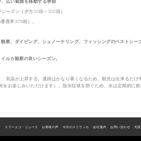
が、広い範囲を移動する季節
シーズン（夕方50頭～100頭）
遭遇率30%程）。
カ観察、ダイビング、シュノーケリング、フィッシングのベストシー
ライルカ観察の良いシーズン。
、気温が上昇する。遺跡はかなり暑くなるため、観光は出来るだけ
ご来光をお楽しみいただけます）。脱水症状を防ぐため、水は定期的に
ド
スリーエコ・ニュース
お客様の声
今月のスリランカ
会社案内
お問い合わせ
犬課