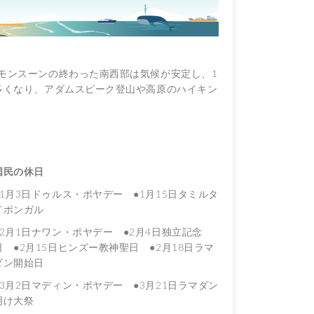
モンスーンの終わった南西部は気候が安定し、1
多くなり、アダムスピーク登山や高原のハイキン
国民の休日
●1月3日ドゥルス・ポヤデー ●1月15日タミルタ
イポンガル
●2月1日ナワン・ポヤデー ●2月4日独立記念
日 ●2月15日ヒンズー教神聖日 ●2月18日ラマ
ダン開始日
●3月2日マディン・ポヤデー ●3月21日ラマダン
明け大祭