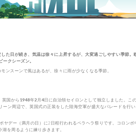
定した日が続き、気温は徐々に上昇するが、大変過ごしやすい季節。
るピークシーズン。
のモンスーンで風はあるが、徐々に雨が少なくなる季節。
、英国から
1948
年
2
月
4
日に自治領セイロンとして独立しました。こ
リーン周辺で、英国式の正装をした陸海空軍が盛大なパレードを行い
のポヤデー（満月の日）に2日程行われるペラヘラ祭りです。コロンボ
ラ湖を周るように練り歩きます。