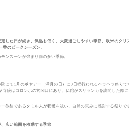
安定した日が続き、気温も低く、大変過ごしやすい季節。欧米のクリ
一番のピークシーズン。
のモンスーンが強まり雨の多い季節。
寺院にて1月のポヤデー（満月の日）に3日程行われるペラヘラ祭りで
ヤ寺院はコロンボの玄関口にあり、仏陀がスリランカを訪問した際に
ゥー教徒であるタミル人が収穫を祝い、自然の恵みに感謝する祭りで
が、広い範囲を移動する季節