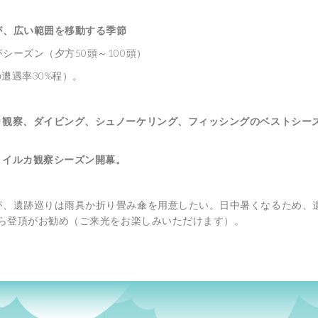
が、広い範囲を移動する季節
シーズン（夕方50頭～100頭）
遭遇率30%程）。
カ観察、ダイビング、シュノーケリング、フィッシングのベストシー
ライルカ観察シーズン開幕。
、遺跡巡りは雨具か折り畳み傘を用意したい。日中暑くなるため、
から登頂がお勧め（ご来光をお楽しみいただけます）。