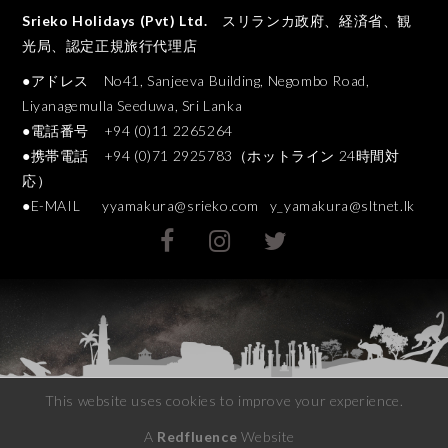
Srieko Holidays (Pvt) Ltd.
スリランカ政府、経済省、観
光局、認定正規旅行代理店
●アドレス No41, Sanjeeva Building, Negombo Road,
Liyanagemulla Seeduwa, Sri Lanka
●電話番号 +94 (0)11 2265264
●携帯電話 +94 (0)71 2925783（ホットライン 24時間対
応）
●E-MAIL
yyamakura@srieko.com
y_yamakura@sltnet.lk
This website uses cookies to improve your experience.
A
Redfluence
Website