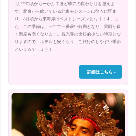
4月中旬頃から一か月半ほど季節の変わり目を迎えま
す。北東から吹いている北東モンスーンは徐々に弱ま
り、6月頃から東海岸はベストシーズンとなります。ま
た、この季節は、一年で一番暑い時期となり、雷雨が多
く湿度も高くなります。観光客の比較的少ない時期とな
りますので、ホテルも安くなり、ご旅行のしやすい季節
といえるでしょう！
詳細はこちら »