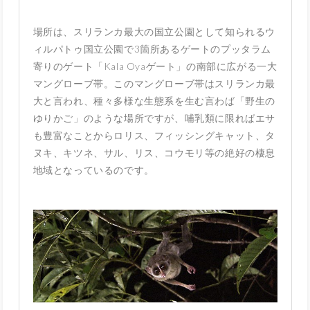
場所は、スリランカ最大の国立公園として知られるウ
ィルパトゥ国立公園で3箇所あるゲートのプッタラム
寄りのゲート「Kala Oyaゲート」の南部に広がる一大
マングローブ帯。このマングローブ帯はスリランカ最
大と言われ、種々多様な生態系を生む言わば「野生の
ゆりかご」のような場所ですが、哺乳類に限ればエサ
も豊富なことからロリス、フィッシングキャット、タ
ヌキ、キツネ、サル、リス、コウモリ等の絶好の棲息
地域となっているのです。