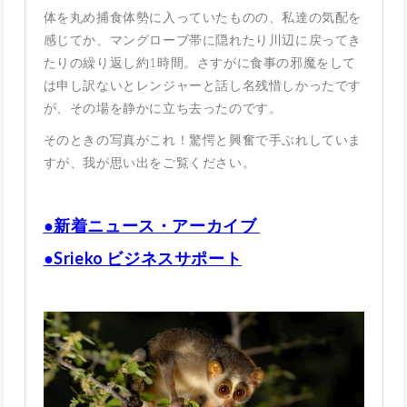
体を丸め捕食体勢に入っていたものの、私達の気配を
感じてか、マングローブ帯に隠れたり川辺に戻ってき
たりの繰り返し約1時間。さすがに食事の邪魔をして
は申し訳ないとレンジャーと話し名残惜しかったです
が、その場を静かに立ち去ったのです。
そのときの写真がこれ！驚愕と興奮で手ぶれしていま
すが、我が思い出をご覧ください。
●新着ニュース・アーカイブ
●Srieko ビジネスサポート