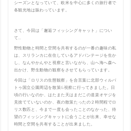
シーズンとなっていて、欧米を中心に多くの旅行者で
各観光地は賑わっています。
さて、今回は「邂逅フィッシングキャット」につい
て…
野性動物と時間と空間を共有するのが一番の趣味の私
は、スリランカに在住しているアドバンテージを生か
し、なんやかんやと視察と言いながら、山へ海へ森へ
出かけ、野生動物の観察をさせてもらっています。
今回は「ロリスの生態観察」を合言葉に北部ウィルパ
トゥ国立公園周辺を散策&視察に行ってきました。日
頃の行いなのか、はたまた天はまだこの道楽オヤジを
見捨てていないのか、夜の散策たったの２時間程でロ
リス数匹と、今まで一度も会ったことのなかった、待
望のフィッシングキャットに会うことが出来、幸せな
時間と空間を共有することが出来ました。