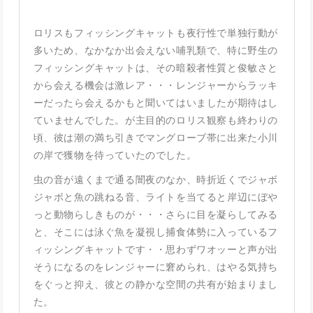
ロリスもフィッシングキャットも夜行性で単独行動が
多いため、なかなか出会えない哺乳類で、特に野生の
フィッシングキャットは、その暗殺者性質と俊敏さと
から会える機会は激レア・・・レンジャーからラッキ
ーだったら会えるかもと聞いてはいましたが期待はし
ていませんでした。が主目的のロリス観察も終わりの
頃、彼は潮の満ち引きでマングローブ帯に出来た小川
の岸で獲物を待っていたのでした。
虫の音が遠くまで通る闇夜のなか、時折近くでジャボ
ジャボと魚の跳ねる音、ライトを当てると岸辺にぼや
っと動物らしきものが・・・さらに目を凝らしてみる
と、そこには泳ぐ魚を凝視し捕食体勢に入っているフ
ィッシングキャットです・・思わずワオッーと声が出
そうになるのをレンジャーに窘められ、はやる気持ち
をぐっと抑え、彼との静かな空間の共有が始まりまし
た。