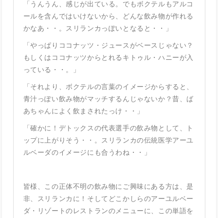
「うんうん、感じが出ている。でもボクテルもアルコ
ールを含んではいけないから、どんな飲み物が作れる
かなあ・・。スリランカっぽいとなると・・」
「やっぱりココナッツ・ジュースがベースじゃない？
もしくはココナッツからとれるキトゥル・ハニーが入
っている・・。」
「それより、ボクテルの言葉のイメージからすると、
青汁っぽい飲み物がマッチするんじゃないか？昔、ば
あちゃんによく飲まされたっけ・・」
「確かに！デトックスの代表選手の飲み物として、ト
ップに上がりそう・・。スリランカの伝統医学アーユ
ルベーダのイメージにも合うわね・・」
皆様、この正体不明の飲み物にご興味にある方は、是
非、スリランカに！そしてどこかしらのアーユルベー
ダ・リゾートのレストランのメニューに、この単語を