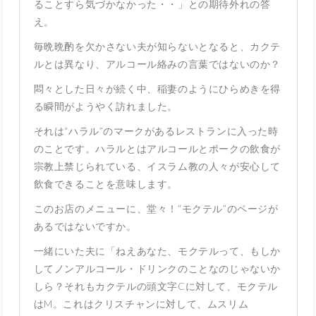
ることすら気づかなかった・・」との期待外れの答
え。
毎晩晩酌を欠かさない夫が知らないとなると、カクテ
ルとは異なり、アルコール絡みの言葉ではないのか？
悶々とした日々が続く中、稲妻のようにひらめきを得
る瞬間がようやく訪れました。
それは“ハラル”のマークがあるレストランに入った時
のことです。ハラルとはアルコールとポークの飲食が
宗教上禁じられている、イスラム教の人々が安心して
飲食できることを意味します。
このお店のメニューに、堂々！“モクテル”のページが
あるではないですか。
一緒にいた夫に「ねえあなた、モクテルって、もしか
してノンアルコール・ドリンクのことなのじゃないか
しら？それもカクテルの頭文字Cに対して、モクテル
はM。これはクリスチャンに対して、ムスリム