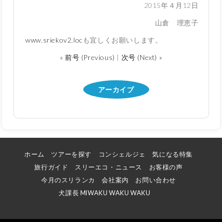
2015年４月12日
山倉 理恵子
www.sriekov2.loc
も宜しくお願いします。
« 前号 (Previous)
|
次号 (Next) »
アーカイブ
ホーム
ツアーを探す
コンシェルジェ
気になる特集
旅行ガイド
スリーエコ・ニュース
お客様の声
今月のスリランカ
会社案内
お問い合わせ
犬課長 MIWAKU WAKU WAKU