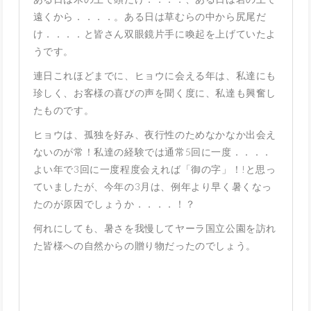
遠くから．．．．。ある日は草むらの中から尻尾だ
け．．．．と皆さん双眼鏡片手に喚起を上げていたよ
うです。
連日これほどまでに、ヒョウに会える年は、私達にも
珍しく、お客様の喜びの声を聞く度に、私達も興奮し
たものです。
ヒョウは、孤独を好み、夜行性のためなかなか出会え
ないのが常！私達の経験では通常5回に一度．．．．
よい年で3回に一度程度会えれば「御の字」！!と思っ
ていましたが、今年の3月は、例年より早く暑くなっ
たのが原因でしょうか．．．．！？
何れにしても、暑さを我慢してヤーラ国立公園を訪れ
た皆様への自然からの贈り物だったのでしょう。