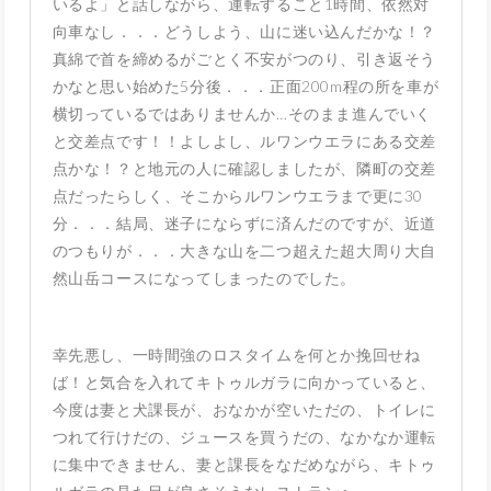
いるよ」と話しながら、運転すること1時間、依然対
向車なし．．．どうしよう、山に迷い込んだかな！？
真綿で首を締めるがごとく不安がつのり、引き返そう
かなと思い始めた5分後．．．正面200m程の所を車が
横切っているではありませんか…そのまま進んでいく
と交差点です！！よしよし、ルワンウエラにある交差
点かな！？と地元の人に確認しましたが、隣町の交差
点だったらしく、そこからルワンウエラまで更に30
分．．．結局、迷子にならずに済んだのですが、近道
のつもりが．．．大きな山を二つ超えた超大周り大自
然山岳コースになってしまったのでした。
幸先悪し、一時間強のロスタイムを何とか挽回せね
ば！と気合を入れてキトゥルガラに向かっていると、
今度は妻と犬課長が、おなかが空いただの、トイレに
つれて行けだの、ジュースを買うだの、なかなか運転
に集中できません、妻と課長をなだめながら、キトゥ