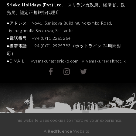
Srieko Holidays (Pvt) Ltd.
スリランカ政府、経済省、観
光局、認定正規旅行代理店
●アドレス No41, Sanjeeva Building, Negombo Road,
Liyanagemulla Seeduwa, Sri Lanka
●電話番号 +94 (0)11 2265264
●携帯電話 +94 (0)71 2925783（ホットライン 24時間対
応）
●E-MAIL
yyamakura@srieko.com
y_yamakura@sltnet.lk
This website uses cookies to improve your experience.
A
Redfluence
Website