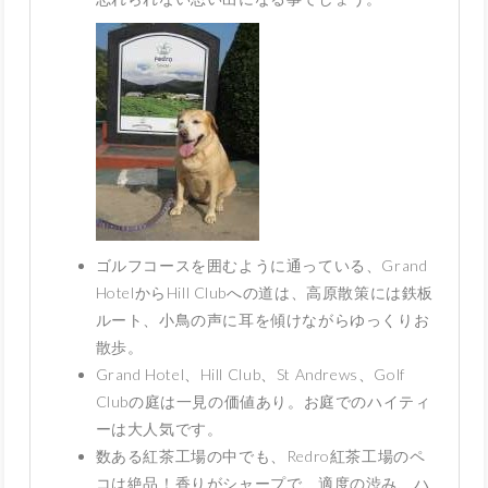
ゴルフコースを囲むように通っている、Grand
HotelからHill Clubへの道は、高原散策には鉄板
ルート、小鳥の声に耳を傾けながらゆっくりお
散歩。
Grand Hotel、Hill Club、St Andrews、Golf
Clubの庭は一見の価値あり。お庭でのハイティ
ーは大人気です。
数ある紅茶工場の中でも、Redro紅茶工場のペ
コは絶品！香りがシャープで、適度の渋み、ハ