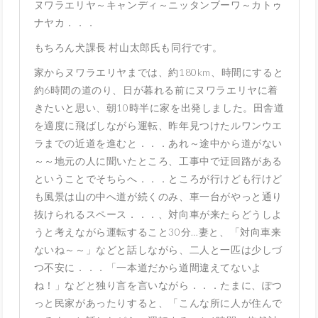
ヌワラエリヤ～キャンディ～ニッタンブーワ～カトゥ
ナヤカ．．．
もちろん犬課長 村山太郎氏も同行です。
家からヌワラエリヤまでは、約180km、時間にすると
約6時間の道のり、日が暮れる前にヌワラエリヤに着
きたいと思い、朝10時半に家を出発しました。田舎道
を適度に飛ばしながら運転、昨年見つけたルワンウエ
ラまでの近道を進むと．．．あれ～途中から道がない
～～地元の人に聞いたところ、工事中で迂回路がある
ということでそちらへ．．．ところが行けども行けど
も風景は山の中へ道が続くのみ、車一台がやっと通り
抜けられるスペース．．．、対向車が来たらどうしよ
うと考えながら運転すること30分…妻と、「対向車来
ないね～～」などと話しながら、二人と一匹は少しづ
つ不安に．．．「一本道だから道間違えてないよ
ね！」などと独り言を言いながら．．．たまに、ぽつ
っと民家があったりすると、「こんな所に人が住んで