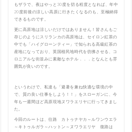
もザラで、夜はやっと30度を切る程度となれば、年中
20度前後の涼しい高原に行きたくなるのも、至極納得
できるものです。
更に高原地は涼しいだけではありません！皆さんもご
存じのようにスリランカの高原地は、セイロン紅茶の
中でも「ハイグローンティー」で知られる高級紅茶の
産地になっており、英国植民地時代を彷彿させる、コ
ロニアルな街並みに素敵なホテル．．．となんとも雰
囲気が良いのです。
というわけで、私達も「避暑を兼ね快適な環境の中
で、質の良い仕事をしよう！！」をスローガンに、今
年も一週間ほど高原現地ヌワラエリヤに行ってきまし
た。
今回のルートは、往路 カトゥナヤカ～ルワンウエラ
～キトゥルガラ～ハットン～ヌワラエリヤ 復路は