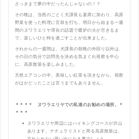
さっきまで夢の中だったんじゃないの！？
その晩は、当然のごとく犬課長も宴席に加わり、高原
野菜を使った料理に舌鼓を打ち、明日から始まる一週
間のヌワラエリヤ滞在の話題で暖炉の火が尽きるま
で、楽しいひと時を過ごすことが出来ました。
それからの一週間は、犬課長の朝晩の外回り以外は、
その日の気分で訪問先を決める気まぐれ視察を中心
に、高原散策を楽しみました。
天然エアコンの中、美味しい紅茶を頂きながら、視察
がはかどったことは言うまでもありません。
＊＊＊＊ ヌワラエリヤでの私達のお勧めの場所。＊
＊＊＊
ヌワラエリヤ周辺にはハイキングコースが沢山
あります。ナチュラリストと周る高原散策は、
忘れられない思い出になる事でしょう。