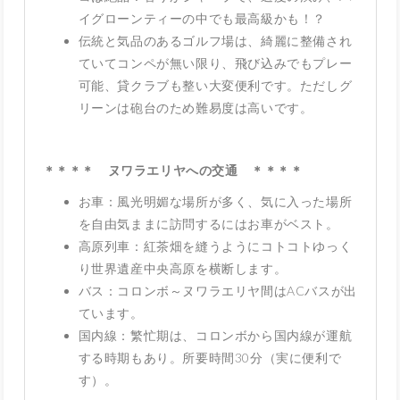
イグローンティーの中でも最高級かも！？
伝統と気品のあるゴルフ場は、綺麗に整備され
ていてコンペが無い限り、飛び込みでもプレー
可能、貸クラブも整い大変便利です。ただしグ
リーンは砲台のため難易度は高いです。
＊＊＊＊ ヌワラエリヤへの交通 ＊＊＊＊
お車：風光明媚な場所が多く、気に入った場所
を自由気ままに訪問するにはお車がベスト。
高原列車：紅茶畑を縫うようにコトコトゆっく
り世界遺産中央高原を横断します。
バス：コロンボ～ヌワラエリヤ間はACバスが出
ています。
国内線：繁忙期は、コロンボから国内線が運航
する時期もあり。所要時間30分（実に便利で
す）。