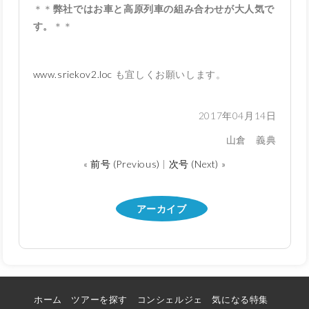
＊＊
弊社ではお車と高原列車の組み合わせが大人気で
す。
＊＊
www.sriekov2.loc
も宜しくお願いします。
2017年04月14日
山倉 義典
« 前号 (Previous)
|
次号 (Next) »
アーカイブ
ホーム
ツアーを探す
コンシェルジェ
気になる特集