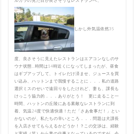
ルガラの見た目が良さそうなレストランへ、
しかし外気温依然35
度、良さそうに見えたレストランはエアコンなしのサ
ウナ状態…時間は14時近くになってしまったが、昼食
はギブアップして、トイレだけ済ませ、ジュースを買
い込み、ハットンまで我慢することに．．．私の道路
選択ミスのせいで遠回りをしたけれど、妻も、課長も
けっこう協力的．．．ありがとう！ 更に走ること一
時間、ハットンの丘陵にある素敵なレストランに到
着、気温24度で快適快適！ただ「さあ食事だ！」とい
かないのが、私たちの辛いところ．．．問題は犬課長
を入店させてもらえるかどうか！？この交渉は、経験
と実績（笑）から妻の仕事となっているのですが、今