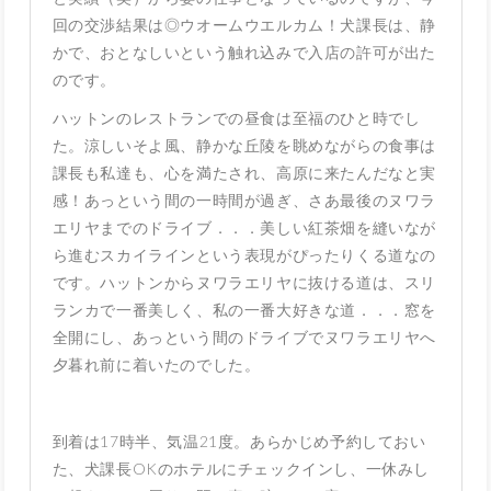
回の交渉結果は◎ウオームウエルカム！犬課長は、静
かで、おとなしいという触れ込みで入店の許可が出た
のです。
ハットンのレストランでの昼食は至福のひと時でし
た。涼しいそよ風、静かな丘陵を眺めながらの食事は
課長も私達も、心を満たされ、高原に来たんだなと実
感！あっという間の一時間が過ぎ、さあ最後のヌワラ
エリヤまでのドライブ．．．美しい紅茶畑を縫いなが
ら進むスカイラインという表現がぴったりくる道なの
です。ハットンからヌワラエリヤに抜ける道は、スリ
ランカで一番美しく、私の一番大好きな道．．．窓を
全開にし、あっという間のドライブでヌワラエリヤへ
夕暮れ前に着いたのでした。
到着は17時半、気温21度。あらかじめ予約しておい
た、犬課長OKのホテルにチェックインし、一休みし