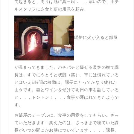
て起きると、周りは既に真っ暗．．．寒いので、ホテ
ルスタッフに夕食と薪の用意を頼み、
暖炉に火が入ると部屋
が温まってきました。パチパチと爆ぜる暖炉の横で課
長は、すでにうとうと状態（笑）、車には慣れている
とはいえ6時間の移動は、課長にとってかなり疲れた
ようです。妻とワインを傾けて明日の事を話している
と．．．トントン！．．．食事が運ばれてきたようで
す。
お部屋のテーブルに、食事の用意をしてもらい、さ～
ていただきます！笑えたのは、さっきまで寝ていた課
長がいつの間にかお膳についています．．．．課長、