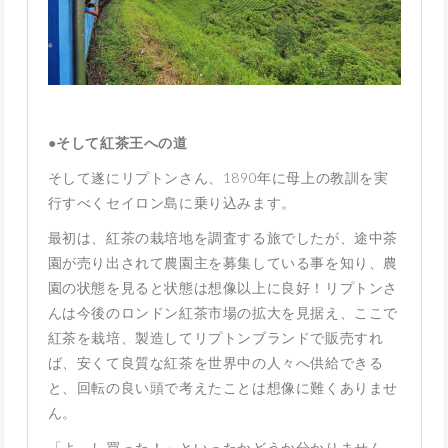
●
そして紅茶王への道
そして遂にリプトンさん、1890年に母上の教訓を実
行すべくセイロン島に乗り込みます。
最初は、紅茶の栽培地を調査する旅でしたが、途中茶
園が売り出されて農園主を募集している事を知り、農
園の状態を見ると状態は想像以上に良好！リプトンさ
んは今後のロンドン紅茶市場の拡大を見据え、ここで
紅茶を栽培、製造してリプトンブランドで販売すれ
ば、安くて良質な紅茶を世界中の人々へ供給できる
と、回転の良い頭で考えたことは想像に難くありませ
ん。
「よ～し買った！」といったかどうか分かりません