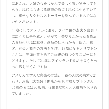
にあふれ、大衆の心をつかんで楽しく買い物をしても
らう、現代にも通じる商売の原点！現代に生きていて
も、相当なサクセスストーリーを刻んでいるのではな
いかと思います。
15歳にしてアメリカに渡り、タバコ園の農夫を皮切り
に次々と仕事を変え、やがて一番やりたかった百貨店
の食品売り場に就職、商品の仕入れから、販売、接
客、宣伝と商売の方法を学び、19歳になるとリプトン
さんは、突如仕事を捨てご両親の待つグラスゴーにも
どります。そして21歳にアイルランド食品を扱う自分
のお店を開くんですね。
アメリカで学んだ商売の方法と、彼の天賦の商才が加
わり、お店は大繁盛！開店から10年後リプトンさん
31歳の頃には20店舗、従業員800人と大成功をおさめ
ていました。