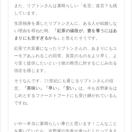
また、リプトンさんは素晴らしい「名言」迷言？も残
しています。
生涯独身を通したリプトンさんに、ある人が結婚しな
い理由を尋ねた時、
「紅茶の値段が、妻を養うにはあ
まりにも安すぎるから」
と答えたそうです。
紅茶で大富豪になったリプトンさんの、あまりにもユ
ーモアあふれるこの回答、良質のものをより早く、よ
り安く提供したいという彼の商売に対するにじみ出る
信念を感じます。
そうなんです、21世紀にも通じるリプトンさんの信
念、
「美味い」「早い」「安い」
は、今も吉野家をは
じめとするファーストフードにも受け継がれているん
ですね。
いや～本当に素晴らしい事だと思います！こんなこと
を書いていたら、吉野家の牛丼が食べたくなってきま