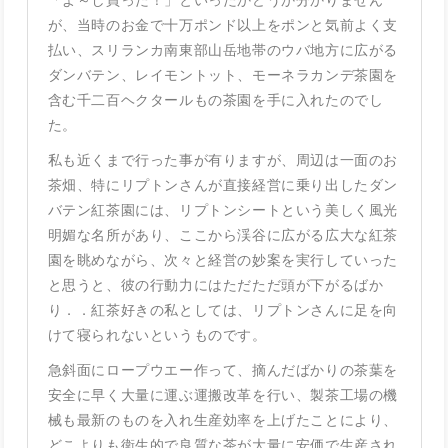
が、当時のお金で十万ポンド以上をポンと気前よく支
払い、スリランカ南東部山岳地帯のウバ地方に広がる
ダンバテン、レイモントット、モーネラカンデ茶園を
含む千二百ヘクタールもの茶園を手に入れたのでし
た。
私も近くまで行った事が有りますが、周辺は一面のお
茶畑、特にリプトンさんが直接経営に乗り出したダン
バテン紅茶園には、リプトンシートという美しく風光
明媚な名所があり、ここから渓谷に広がる広大な紅茶
園を眺めながら、次々と経営の妙案を実行していった
と思うと、彼の行動力にはただただ頭が下がるばか
り．．紅茶好きの私としては、リプトンさんに足を向
けて寝られないというものです。
急斜面にロープウエー作って、摘んだばかりの茶葉を
安全に早く大量に運ぶ運搬改革を行い、製茶工場の機
械も最新のものを入れ生産効率を上げたことにより、
どこよりも衛生的で良質な茶が大量に安価で生産され