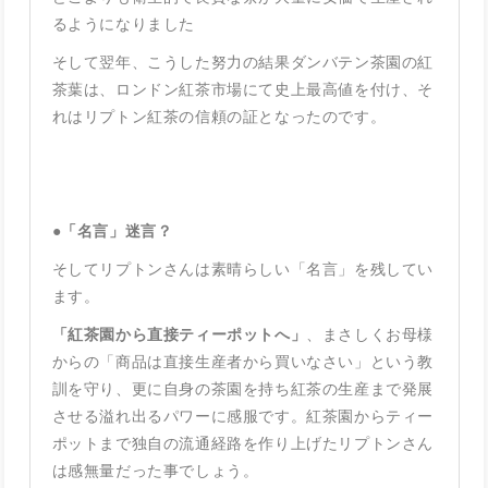
るようになりました
そして翌年、こうした努力の結果ダンバテン茶園の紅
茶葉は、ロンドン紅茶市場にて史上最高値を付け、そ
れはリプトン紅茶の信頼の証となったのです。
●
「名言」迷言？
そしてリプトンさんは素晴らしい「名言」を残してい
ます。
「紅茶園から直接ティーポットへ」
、まさしくお母様
からの「商品は直接生産者から買いなさい」という教
訓を守り、更に自身の茶園を持ち紅茶の生産まで発展
させる溢れ出るパワーに感服です。紅茶園からティー
ポットまで独自の流通経路を作り上げたリプトンさん
は感無量だった事でしょう。