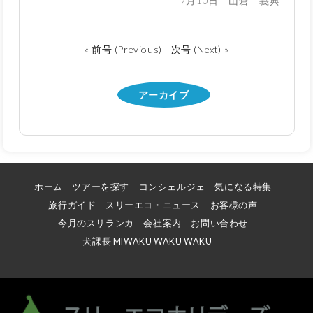
7月10日 山倉 義典
« 前号 (Previous)
|
次号 (Next) »
アーカイブ
ホーム
ツアーを探す
コンシェルジェ
気になる特集
旅行ガイド
スリーエコ・ニュース
お客様の声
今月のスリランカ
会社案内
お問い合わせ
犬課長 MIWAKU WAKU WAKU