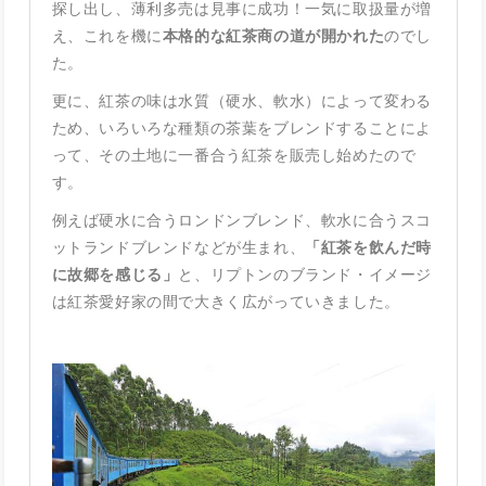
探し出し、薄利多売は見事に成功！一気に取扱量が増
え、これを機に
本格的な紅茶商の道が開かれた
のでし
た。
更に、紅茶の味は水質（硬水、軟水）によって変わる
ため、いろいろな種類の茶葉をブレンドすることによ
って、その土地に一番合う紅茶を販売し始めたので
す。
例えば硬水に合うロンドンブレンド、軟水に合うスコ
ットランドブレンドなどが生まれ、
「紅茶を飲んだ時
に故郷を感じる」
と、リプトンのブランド・イメージ
は紅茶愛好家の間で大きく広がっていきました。