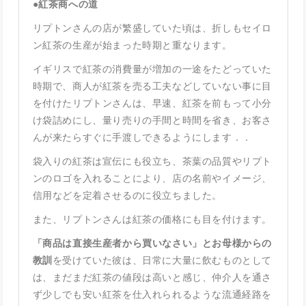
●
紅茶商への道
リプトンさんの店が繁盛していた頃は、折しもセイロ
ン紅茶の生産が始まった時期と重なります。
イギリスで紅茶の消費量が増加の一途をたどっていた
時期で、商人が紅茶を売る工夫などしていない事に目
を付けたリプトンさんは、早速、紅茶を前もって小分
け袋詰めにし、量り売りの手間と時間を省き、お客さ
んが来たらすぐに手渡しできるようにします．．
袋入りの紅茶は宣伝にも役立ち、茶葉の品質やリプト
ンのロゴを入れることにより、店の名前やイメージ、
信用などを定着させるのに役立ちました。
また、リプトンさんは紅茶の価格にも目を付けます。
「商品は直接生産者から買いなさい」とお母様からの
教訓
を受けていた彼は、日常に大量に飲むものとして
は、まだまだ紅茶の値段は高いと感じ、仲介人を通さ
ず少しでも安い紅茶を仕入れられるような流通経路を