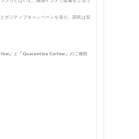
リランカとはいえ、隣国インドで猛威をふるう
」とポジティブキャンペーンを張り、国民は安
rfew」
と
「Quarantine Curfew」
の二種類