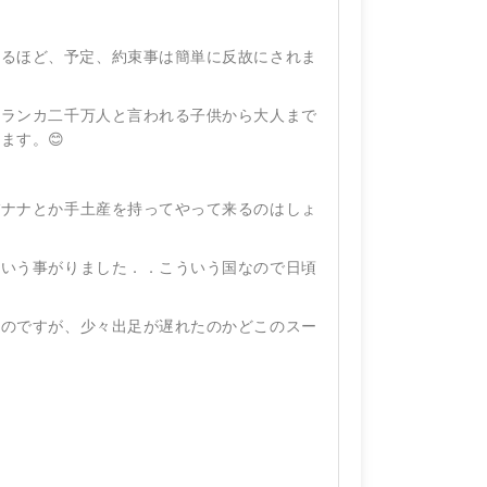
なるほど、予定、約束事は簡単に反故にされま
リランカ二千万人と言われる子供から大人まで
ます。😊
バナナとか手土産を持ってやって来るのはしょ
という事がりました．．こういう国なので日頃
たのですが、少々出足が遅れたのかどこのスー