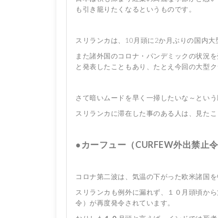
も引き籠りたくなるというものです。
スリランカは、10月頭に2か月ぶりの国内
また諸外国のコロナ・パンデミックの状況を
と発表したこともあり、たとえ今回の大型ク
さて暗いムードを早く一掃したいな～という
スリランカに滞在した事のある人は、見たこ
●カーフュー（CURFEW外出禁止
コロナ第二波は、気温の下がった欧米諸国を
スリランカも例外に漏れず、１０月頭頃から
令）が再度発令されています。