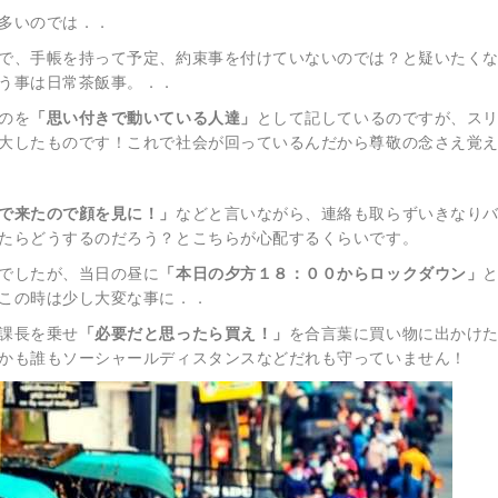
多いのでは．．
で、手帳を持って予定、約束事を付けていないのでは？と疑いたく
う事は日常茶飯事。．．
のを
「思い付きで動いている人達」
として記しているのですが、ス
大したものです！これで社会が回っているんだから尊敬の念さえ覚え
で来たので顔を見に！」
などと言いながら、連絡も取らずいきなり
たらどうするのだろう？とこちらが心配するくらいです。
でしたが、当日の昼に
「本日の夕方１８：００からロックダウン」
この時は少し大変な事に．．
課長を乗せ
「必要だと思ったら買え！」
を合言葉に買い物に出かけ
かも誰もソーシャールディスタンスなどだれも守っていません！