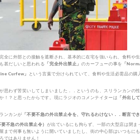
完全に外部との接触を遮断され、基本的に在宅を強いられ、食料や
も甚だしいと思われる
「完全外出禁止」
のカーフューの事を
「Norma
ine Curfew」
という言葉で分けられていて、食料や生活必需品の購
が思わず苦笑いしてしまいました．．というのも、スリランカンの
か！？と思ったからです。現にラジオのコメンテイターは
「外出して
ランカンが
「不要不急の外出禁止令を、守れるわけない．．断言で
ew（不要不急の外出禁止令）
が出ているにも拘らず、一部の大型店は閉ま
屋まで何事も無いように開いていましたし、街の中心部はいつもに
ろではありません！