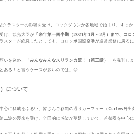
大型クラスターの影響を受け、ロックダウンか各地域で始まり、すっ
受け、観光大臣が
「来年第一四半期（2021年1月～3月）まで、コ
ラスターが終息したとしても、コロンボ国際空港が通常業務に戻る
願いを込め、
「みんなみんなスリランカ流！（第三話）」
を発刊し
とある！と言うケースが多いのでは。😊
令）について
中心に猛威をふるい、皆さんご存知の通りカーフュー（
Curfew
外出
第二波の襲来を受け、全国的に感染が蔓延していて、首都圏を中心