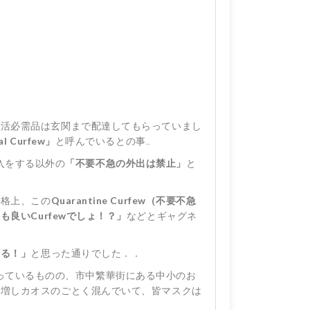
生活必需品は玄関まで配達してもらっていまし
l Curfew」
と呼んでいるとの事..
入をする以外の
「不要不急の外出は禁止」
と
性格上、この
Quarantine Curfew（不要不急
も良いCurfewでしょ！？」
などとギャグネ
きる！」
と思った通りでした．．
っているものの、市中繁華街にある中小のお
も増しカオスのごとく混んでいて、皆マスクは