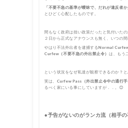
「不要不急の基準が曖昧で、だれが違反者か
とひどく心配したものです。
間もなく政府は拙い政策だったと気付いたの
２日から正式なアナウンスも無く、いつの間
やはり不法外出者を逮捕する
Normal C
Curfew（不要不急の外出禁止令）
は、もう
という状況をなぜ私達が観察できるのか？と
実は、
Curfew Pass（外出禁止令中の通行
るべく家にいる事にしていますが．．。😊
●予告がないのがランカ流（相手の