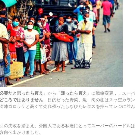
必要だと思ったら買え」
から
「迷ったら買え」
に戦略変更．．スー
どころではありません
、目的だった野菜、魚、肉の棚はスッ空カラ
冷凍コロッケと高くて売れ残ったしなびたレタスを持ってレジに並
回の失敗を踏まえ、外国人である私達にとってスーパーのハードル
方向へ出かけました。