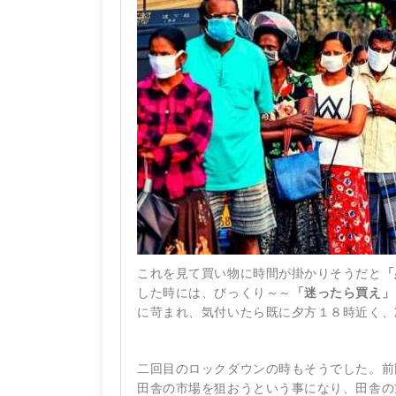
これを見て買い物に時間が掛かりそうだと
「
した時には、びっくり～～
「迷ったら買え」
に苛まれ、気付いたら既に夕方１８時近く、
二回目のロックダウンの時もそうでした。前
田舎の市場を狙おうという事になり、田舎の