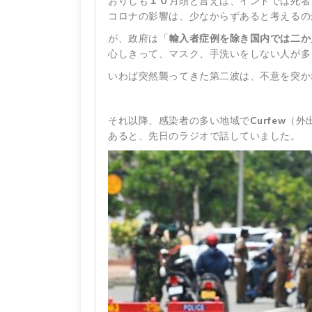
おりしも
１０
月頭と言えば、インドでは死者
コロナの影響は、少なからずあると考えるの
が、政府は「
輸入者症例を除き国内では二か
心しきって、マスク、手洗いをしない人が多
いわば突然襲ってきた第二波は、不意を突か
それ以降、感染者の多い地域で
Curfew
（外
あると、先日のラジオで話していました。