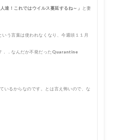
の人達！これではウイルス蔓延するね～」
と妻
という言葉は使われなくなり、今週頭１１月
す．．なんだか不発だった
Quarantine
ているからなのです。とは言え怖いので、な