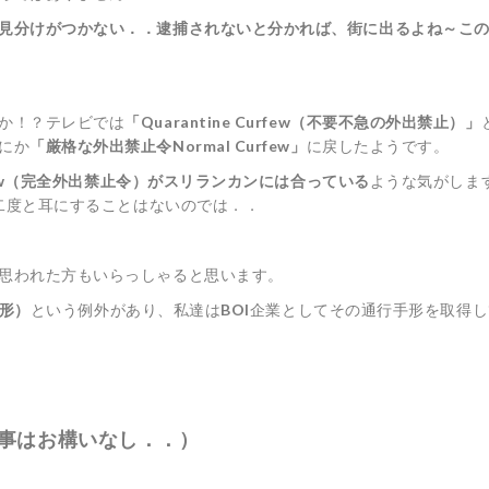
見分けがつかない．．逮捕されないと分かれば、街に出るよね～こ
か！？テレビでは
「Quarantine Curfew（不要不急の外出禁止）」
にか
「厳格な外出禁止令Normal Curfew」
に戻したようです。
urfew（完全外出禁止令）がスリランカンには合っている
ような気がしま
二度と耳にすることはないのでは．．
思われた方もいらっしゃると思います。
手形）
という例外があり、私達は
BOI
企業としてその通行手形を取得し
事はお構いなし．．）