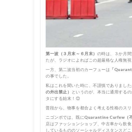
第一波（３月末～６月末）
の時は、３か月間
たが、ラジオによればこの超厳格な人権無視
一方、第二波当初のカーフューは
「Quarant
の事でした。
私はこれを聞いた時に、不謹慎でありました
の外出禁止）
というのが、本当に通用するの
タにする始末！😊
普段から、物事を都合よく考える性格のスリ
ニゴンボでは、既に
Quarantine Curf
店はファッションショップ、中古車から飲食
しているもののソーシャルディスタンスどこ