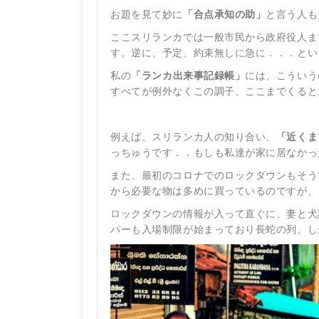
お題を見て妙に
「合点承知の助」
と言う人も
ここスリランカでは一般市民から政府役人ま
す。逆に、予定、約束無しに急に．．．とい
私の
「ランカ出来事記録帳」
には、こういう
すべてが例外なくこの調子、ここまでくると
例えば、スリランカ人の知り合い、
「近くま
っちゅうです．．もしも私達が家に居なかっ
また、最初のコロナでのロックダウンもそう
から必要な物は多めに買っているのですが、
ロックダウンの情報が入って直ぐに、妻と犬
パーも入場制限が始まっており長蛇の列、し