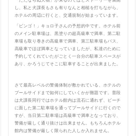
し、私と犬課長もさも有りなんと相槌を打ちながら、
ホテルの周辺に行くと、交通規制が始まっています。
「ビンゴ！」キョロ子さんの予想的中です。ホテル前
のメイン駐車場は、黒塗りの超高級車で満車、第二駐
車場も取り巻きの高級車で満車、第三駐車場もバス、
高級車でほぼ満車となっていましたが、私達のために
予約してくれていたがごとく一台分の駐車スペースが
あり、かろうじてそこに駐車することが出来ました。
さて最高レベルの警備体制が敷かれている、ホテルの
プールサイドまで如何にしていくかが難題です。普段
は犬課長同行ではホテル館内は流石に通れず、ビーチ
に面した第二駐車場を通ってプールサイドに行くので
すが、当日第二駐車場は高級車で満車となっており、
警備が厳しく通り抜けは出来ません。もちろんホテル
館内は警備が厳しく限られた人しか入れません。