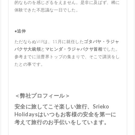
的なものを感じざるをえません。是非に及ばず、稀に
体験できた不思議な一日でした。
●追伸
ただならぬVIPは、11月に就任した
ゴタバヤ・ラジャ
パクサ大統領
と
マヒンダ・ラジャパクサ首相
でした。
参考までに法曹界トップの集まりで、そこで講演をし
たとの事です。
＜弊社プロフィール＞
安全に旅してこそ楽しい旅行、Srieko
Holidaysはいつもお客様の安全を第一に
考えて旅行のお手伝いをしています。