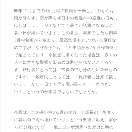
昨年12月までの4か月程の長雨が一転し、1月からは
雨が降らず、雨が降らず日中の気温が40度近い日もし
ばしば．．．ラジオなどでも暑さが話題になるほど、
暑い日が続いています。この暑さ、本来でしたら例年
3月中旬頃から始まり、最高気温もせいぜい36度程な
のですが、なぜか今年は、1月中頃から2か月程前倒し
で始まっており、今後更に暑くなった場合は、多くの
人々に大きな影響が出るのは避けられないところで
す。旅行者にとっては、常夏の申し分のない気候なの
ですが、一般市民にとっては、「旅行者には来て欲し
い．．しかし一日でも早く雨が降って、一息つきた
い！」というのが本音ではないでしょうか。
今回は、この暑い中の2月の夕方、犬課長の「あまり
に暑いので海へ連れていけ」という要望に応え、家か
ら15分程のリゾート地ニゴンボ海岸へ出かけた時の