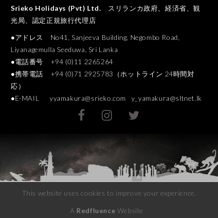
Srieko Holidays (Pvt) Ltd.
スリランカ政府、経済省、観
光局、認定正規旅行代理店
●アドレス No41, Sanjeeva Building, Negombo Road,
Liyanagemulla Seeduwa, Sri Lanka
●電話番号 +94 (0)11 2265264
●携帯電話 +94 (0)71 2925783（ホットライン 24時間対
応）
●E-MAIL
yyamakura@srieko.com
y_yamakura@sltnet.lk
This website uses cookies to improve your experience.
A
Redfluence
Website