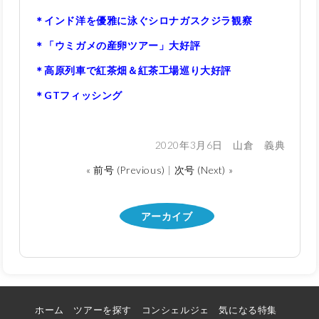
＊インド洋を優雅に泳ぐシロナガスクジラ観察
＊「ウミガメの産卵ツアー」大好評
＊高原列車で紅茶畑＆紅茶工場巡り大好評
＊GTフィッシング
2020年3月6日 山倉 義典
« 前号 (Previous)
|
次号 (Next) »
アーカイブ
ホーム
ツアーを探す
コンシェルジェ
気になる特集