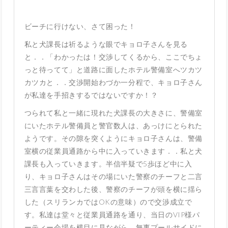
ビーチに行けない、さて困った！
私と犬課長は祈るような眼でキョロ子さんを見る
と．．「わかったは！交渉してくるから、ここでちょ
っと待ってて」と道路に面したホテル警備室へツカツ
カツカと．．交渉開始わづか一分程で、キョロ子さん
が私達を手招きするではないですか！？
つられて私と一緒に現れた犬課長の大きさに、警備室
にいたホテル警備員と警官数人は、あっけにとられた
ようです。その隙を突くようにキョロ子さんは、警備
室横の従業員通路から中に入っていきます．．私と犬
課長も入っていきます。半信半疑で5歩ほど中に入
り、キョロ子さんはその場にいた警察のチーフと二言
三言言葉を交わした後、警察のチーフが頭を横に揺ら
した（スリランカではOKの意味）ので交渉成立で
す。私達は堂々と従業員通路を通り、当日のVIP様パ
ーティー会場を横目に見ながら、無事プールサイドに