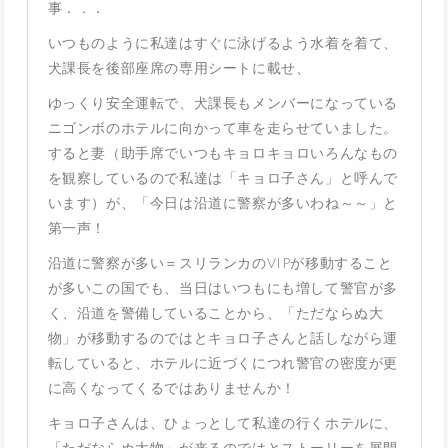
事．．．
いつものように私達はすぐに泳げるよう水着を着て、
犬課長を後部座席の専用シートに載せ、
ゆっくり安全運転で、犬課長もメンバーになっている
ニゴンボのホテルに向かって車を走らせていました。
すると妻（助手席でいつもキョロキョロいろんなもの
を観察しているので私達は「キョロ子さん」と呼んで
います）が、「今日は沿道に警察が多いわね～～」と
第一声！
沿道に警察が多い＝スリランカのVIPが移動すること
が多いこの国でも、当日はいつもにも増して警官が多
く、沿道を警備していることから、「ただならぬ大
物」が移動するのではとキョロ子さんと話しながら運
転していると、ホテルに近づくにつれ警官の密度が更
に高くなってくるではありませんか！
キョロ子さんは、ひょっとして私達の行くホテルに、
「ただならぬ大物」が来るのではとストーリーを展開