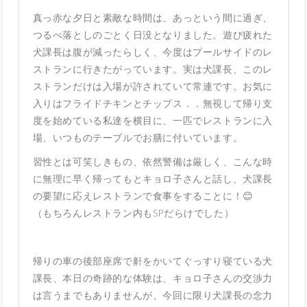
真っ赤な夕日と素敵な時間は、あっという間に過ぎ、
つるべ落としのごとく日没となりました。遊び疲れた
犬課長は腹が減ったらしく、今度はプールサイドのレ
ストランに行きたがっています。実は犬課長、このレ
ストランだけは入場が許されていて常連です。お気に
入りはフライドチキンとチップス．．無視して帰り支
度を始めている私達を横目に、一匹でレストランに入
場、いつものテーブルでお膳に付いています。
習性とは可笑しきもの、依然警備は厳しく、こんな時
に無理に早く帰ってもとキョロ子さんと話し、犬課長
の要望に応えレストランで食事をすることに！😊
（もちろんレストラン内もSPだらけでした）
帰りの車の後部座席で鼾をかいてぐっすり寝ている犬
課長、本日の奇跡的な体験は、キョロ子さんの交渉力
は言うまでもありませんが、今回に限り犬課長の念力