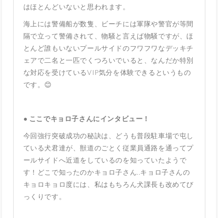
はほとんどいないと思われます。
海上には警備船が数隻、ビーチには軍隊や警官が等間
隔で立って警備されて、物騒と言えば物騒ですが、ほ
とんど誰もいないプールサイドのフワフワなデッキチ
ェアで二名と一匹でくつろいでいると、なんだか特別
な対応を受けているVIP気分を体験できるというもの
です。😊
● ここでキョロ子さんにインタビュー！
今回強行突破成功の秘訣は、どうも普段駐車場で屯し
ている犬君達が、獣道のごとく従業員通路を通ってプ
ールサイドへ近道をしているのを知っていたようで
す！どこで知ったのかキョロ子さん..キョロ子さんの
キョロキョロ度には、私はもちろん犬課長も改めてび
っくりです。