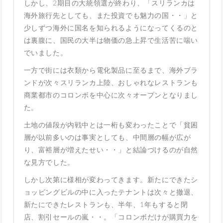
しかし、2期目の大統領選が終わり、「スリランカは
海外旅行先としても、また投資でも魅力の国・・」と
少しずつ海外に国名を知られるようになってくるのと
は裏腹に、国民の大半は物価の急上昇で生活苦に喘い
でいました。
一方で街には衣類から電化製品に至るまで、海外ブラ
ンドが次々スリランカ上陸、おしゃれなレストランも
商業都市のコロンボを中心に次々オープンとなりまし
た。
土地の値段が内戦中とは一桁も変わったことで「貧困
層が以前多いのは事実としても、中間層の幅が広が
り、富裕層が増えたせい・・」と結論づけるのが自然
な見方でした。
しかし次第に様相が変わってきます。新たにできたシ
ョッピングビルの中に入ったテナントは次々と撤退、
新たにできたレストランも、半年、1年もすると閉
店、割引セールの嵐・・。「コロンボだけが購買力を