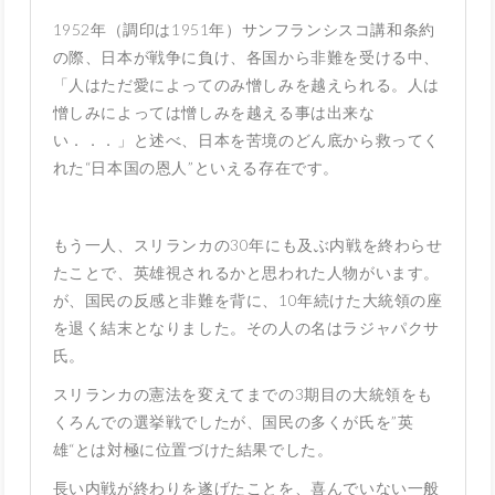
1952年（調印は1951年）サンフランシスコ講和条約
の際、日本が戦争に負け、各国から非難を受ける中、
「人はただ愛によってのみ憎しみを越えられる。人は
憎しみによっては憎しみを越える事は出来な
い．．．」と述べ、日本を苦境のどん底から救ってく
れた“日本国の恩人”といえる存在です。
もう一人、スリランカの30年にも及ぶ内戦を終わらせ
たことで、英雄視されるかと思われた人物がいます。
が、国民の反感と非難を背に、10年続けた大統領の座
を退く結末となりました。その人の名はラジャパクサ
氏。
スリランカの憲法を変えてまでの3期目の大統領をも
くろんでの選挙戦でしたが、国民の多くが氏を”英
雄“とは対極に位置づけた結果でした。
長い内戦が終わりを遂げたことを、喜んでいない一般