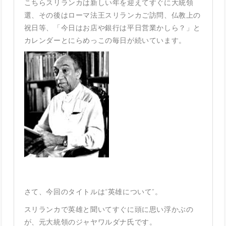
こちらスリランカは新しい年を迎えてすぐに大統領
選、その後はローマ法王スリランカご訪問、仏教上の
祝日等、「今日はお店や銀行は平日営業かしら？」と
カレンダーとにらめっこの毎日が続いています。
さて、今回のタイトルは“英雄について”。
スリランカで英雄と聞いてすぐに頭に思い浮かぶの
が、元大統領のジャヤワルダナ氏です。