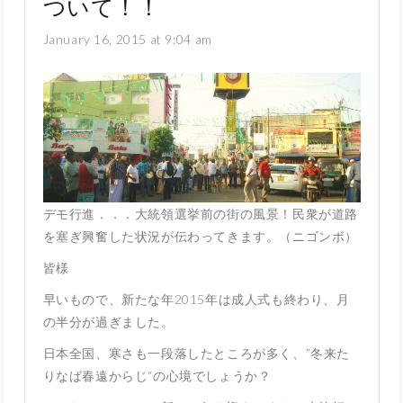
ついて！！
January 16, 2015 at 9:04 am
デモ行進．．．大統領選挙前の街の風景！民衆が道路
を塞ぎ興奮した状況が伝わってきます。（ニゴンボ）
皆様
早いもので、新たな年2015年は成人式も終わり、月
の半分が過ぎました。
日本全国、寒さも一段落したところが多く、”冬来た
りなば春遠からじ“の心境でしょうか？