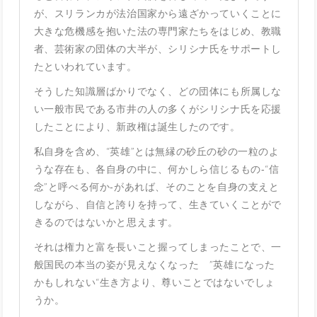
が、スリランカが法治国家から遠ざかっていくことに
大きな危機感を抱いた法の専門家たちをはじめ、教職
者、芸術家の団体の大半が、シリシナ氏をサポートし
たといわれています。
そうした知識層ばかりでなく、どの団体にも所属しな
い一般市民である市井の人の多くがシリシナ氏を応援
したことにより、新政権は誕生したのです。
私自身を含め、“英雄”とは無縁の砂丘の砂の一粒のよ
うな存在も、各自身の中に、何かしら信じるもの‐“信
念”と呼べる何か‐があれば、そのことを自身の支えと
しながら、自信と誇りを持って、生きていくことがで
きるのではないかと思えます。
それは権力と富を長いこと握ってしまったことで、一
般国民の本当の姿が見えなくなった ”英雄になった
かもしれない“生き方より、尊いことではないでしょ
うか。