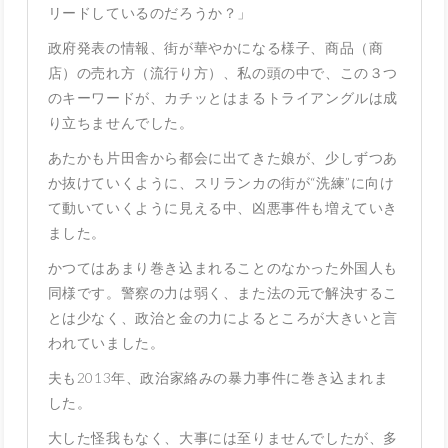
リードしているのだろうか？」
政府発表の情報、街が華やかになる様子、商品（商
店）の売れ方（流行り方）、私の頭の中で、この３つ
のキーワードが、カチッとはまるトライアングルは成
り立ちませんでした。
あたかも片田舎から都会に出てきた娘が、少しずつあ
か抜けていくように、スリランカの街が“洗練”に向け
て動いていくように見える中、凶悪事件も増えていき
ました。
かつてはあまり巻き込まれることのなかった外国人も
同様です。警察の力は弱く、また法の元で解決するこ
とは少なく、政治と金の力によるところが大きいと言
われていました。
夫も2013年、政治家絡みの暴力事件に巻き込まれま
した。
大した怪我もなく、大事には至りませんでしたが、多