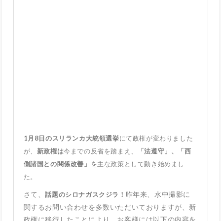
1月8日のスリランカ大統領選挙
にて政権が変わりました
が、
新政権は
今までの反省を踏まえ、
「法遵守」、「西
側諸国との関係改善」
を主な政策として動き始めまし
た。
さて、
昨年来、水中撮影に
話題のシロナガスクジラ！
関するお問い合わせを多数いただいておりますが、新
政権に移行したことにより、お客様には以下の内容を