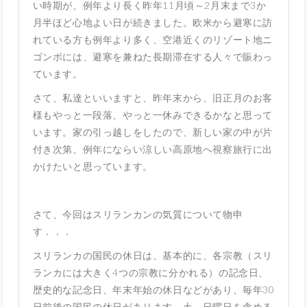
い時期が、例年より長く昨年11月頃～2月末まで3か
月半ほど心地よい日が続きました。欧米から避寒に訪
れている方も例年より多く、空港近くのリゾート地ニ
ゴンボには、避寒を兼ねた長期滞在する人々で賑わっ
ています。
さて、私達といいますと、昨年末から、旧正月のお客
様もやっと一段落、やっと一休みできるかなと思って
います。家の引っ越しをしたので、新しい家の中が片
付き次第、例年にならい涼しい高原地へ視察旅行に出
かけたいと思っています。
さて、今回はスリランカンの気質について物申
す．．．
スリランカの国民の休日は、基本的に、各宗教（スリ
ランカには大きく4つの宗教に分かれる）の記念日、
歴史的な記念日、年末年始の休日などがあり、毎年30
日前後の国民の休日があります。土、日曜日を含める