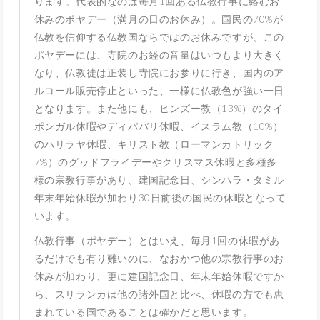
ります。代表的なのは毎月1回ある仏教行事に絡むお
休みのポヤデー（満月の日のお休み）。国民の70%が
仏教を信仰する仏教国ならではのお休みですが、この
ポヤデーには、寺院のお経の音量はいつもより大きく
なり、仏教徒は正装し寺院にお参りに行き、国内のア
ルコール販売停止といった、一様に仏教色が強い一日
となります。また他にも、ヒンズー教（13%）のタイ
ポンガル休暇やディパバリ休暇、イスラム教（10%）
のハリラヤ休暇、キリスト教（ローマンカトリック
7%）のグッドフライデーやクリスマス休暇と多種多
様の宗教行事があり、建国記念日、シンハラ・タミル
年末年始休暇が加わり30日前後の国民の休暇となって
います。
仏教行事（ポヤデー）とはいえ、毎月1回の休暇があ
るだけでも有り難いのに、なおかつ他の宗教行事のお
休みが加わり、更に建国記念日、年末年始休暇ですか
ら、スリランカは他の諸外国と比べ、休暇の方でも恵
まれている国であることは確かだと思います。