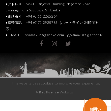
●アドレス No41, Sanjeeva Building, Negombo Road,
Liyanagemulla Seeduwa, Sri Lanka
●電話番号 +94 (0)11 2265264
●携帯電話 +94 (0)71 2925783（ホットライン 24時間対
応）
●E-MAIL
yyamakura@srieko.com
y_yamakura@sltnet.lk
This website uses cookies to improve your experience.
A
Redfluence
Website
お問い