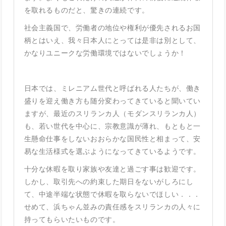
を取れるものだと、驚きの連続です。
社会主義国で、労働者の地位や権利が優先されるお国
柄とはいえ、我々日本人にとっては是非は別として、
かなりユニークな労働環境ではないでしょうか！
日本では、ミレニアム世代と呼ばれる人たちが、働き
盛りを迎え働き方も随分変わってきていると聞いてい
ますが、最近のスリランカ人（モダンスリランカ人）
も、若い世代を中心に、宗教意識が薄れ、もともと一
生懸命仕事をしないおおらかな国民性と相まって、安
易な生活様式を選ぶようになってきているようです。
十分な休暇を取り家族や友達と過ごす事は歓迎です。
しかし、取引先への約束した期日をないがしろにし
て、中途半端な状態で休暇を取らないでほしい．．．
せめて、浜ちゃん並みの責任感をスリランカの人々に
持ってもらいたいものです。