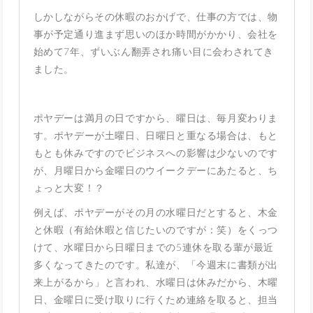
しかしながらその休暇のおかげで、仕事の方では、物
事が予定通り進まず思いのほか時間がかかり、会社を
始めて7年、ずいぶん翻弄され痛い目に会わされてき
ました。
ポヤデーは満月の日ですから、曜日は、毎月変わりま
す。ポヤデーが土曜日、日曜日と重なる場合は、もと
もとも休みですのでビジネスへの影響は少ないのです
が、月曜日から金曜日のウイークデーにあたると、ち
ょっと大変！？
例えば、ポヤデーがその月の水曜日だとすると、木金
と休暇（有給休暇と信じたいのですが：笑）をくっつ
けて、水曜日から日曜日までの5連休を取る輩が最近
多くなってきたのです。私達が、「今週末に書類が出
来上がるから」と言われ、水曜日は休みだから、木曜
日、金曜日に受け取りに行くため連絡を取ると、担当