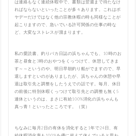
は連絡もなく連続休暇中で、書類は翌週まで待たなけ
ればならないといったことが多々あります。これはポ
ヤデーだけではなく他の宗教休暇の時も同様なことが
起こりますので、急いでいる許可関係の仕事の時な
ど、大変なストレスが溜まります。
私の愛読書、釣りバカ日誌の浜ちゃんでも、10時のお
茶と昼食と3時のおやつをくっつけて、休憩してきま
す～～というのや、明日早朝釣り船がでますので、早
退しますといのがありましたが、浜ちゃんの休憩や早
退は取引先と調整をしたうえでの話です。毎月、休日
の前後に特別休暇くっつけて取引先との調整も無く5
連休というのは、まさに有給100%消化の浜ちゃんも
真っ青！といったところです。（笑）
ちなみに毎月2日の有休を消化すると1年で24日、有
給休暇消化率も100%を優に超えて休んでいると思わ