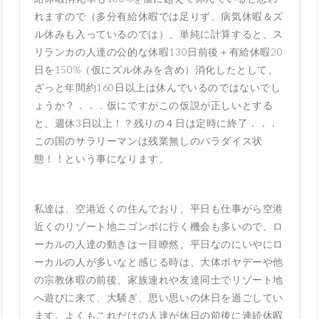
れますので（多分有給休暇では足りず、病気休暇＆ズ
ル休みも入っているのでは）、単純に計算すると、ス
リランカの人達の公的な休暇130日前後＋有給休暇20
日を150%（仮にズル休みを含め）消化したとして、
ざっと年間約160日以上は休んでいるのではないでし
ょうか？．．．仮にですがこの仮説が正しいとする
と、週休3日以上！？残りの４日は定時に終了．．．
この国のサラリーマンは残業無しのパラダイス状
態！！という事になります。
私達は、空港近くの住んでおり、平日も仕事がら空港
近くのリゾート地ニゴンボに行く機会も多いので、ロ
ーカルの人達の動きは一目瞭然、平日なのにいやにロ
ーカルの人が多いなと感じる時は、大体ポヤデーや他
の宗教休暇の前後、家族連れや友達同士でリゾート地
へ遊びに来て、大騒ぎ、思い思いの休日を過ごしてい
ます。よくもこれだけの人達が休日の前後に連続休暇